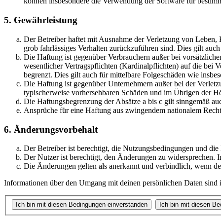
können insbesondere die Verwendung der Software für bestimm
5. Gewährleistung
Der Betreiber haftet mit Ausnahme der Verletzung von Leben, Kö
grob fahrlässiges Verhalten zurückzuführen sind. Dies gilt au
Die Haftung ist gegenüber Verbrauchern außer bei vorsätzlich
wesentlicher Vertragspflichten (Kardinalpflichten) auf die be
begrenzt. Dies gilt auch für mittelbare Folgeschäden wie ins
Die Haftung ist gegenüber Unternehmern außer bei der Verletzu
typischerweise vorhersehbaren Schäden und im Übrigen der Höh
Die Haftungsbegrenzung der Absätze a bis c gilt sinngemäß auc
Ansprüche für eine Haftung aus zwingendem nationalem Recht 
6. Änderungsvorbehalt
Der Betreiber ist berechtigt, die Nutzungsbedingungen und die
Der Nutzer ist berechtigt, den Änderungen zu widersprechen. I
Die Änderungen gelten als anerkannt und verbindlich, wenn d
Informationen über den Umgang mit deinen persönlichen Daten sind in