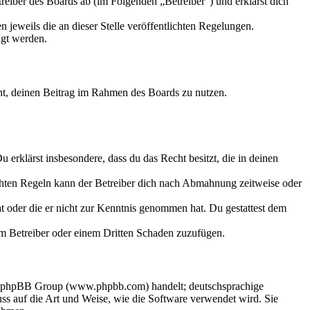
eiber des Boards ab (im Folgenden „Betreiber“) und erklärst dich
 jeweils die an dieser Stelle veröffentlichten Regelungen.
igt werden.
echt, deinen Beitrag im Rahmen des Boards zu nutzen.
Du erklärst insbesondere, dass du das Recht besitzt, die in deinen
chten Regeln kann der Betreiber dich nach Abmahnung zeitweise oder
hat oder die er nicht zur Kenntnis genommen hat. Du gestattest dem
dem Betreiber oder einem Dritten Schaden zuzufügen.
der phpBB Group (www.phpbb.com) handelt; deutschsprachige
s auf die Art und Weise, wie die Software verwendet wird. Sie