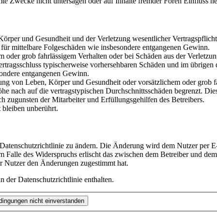
te Zwecke nicht untersagen oder auf Inhalte fremder Foren Einfluss n
rper und Gesundheit und der Verletzung wesentlicher Vertragspflichten
ch für mittelbare Folgeschäden wie insbesondere entgangenen Gewinn.
em oder grob fahrlässigem Verhalten oder bei Schäden aus der Verletz
i Vertragsschluss typischerweise vorhersehbaren Schäden und im übrigen
besondere entgangenen Gewinn.
ng von Leben, Körper und Gesundheit oder vorsätzlichem oder grob fah
e nach auf die vertragstypischen Durchschnittsschäden begrenzt. Dies
h zugunsten der Mitarbeiter und Erfüllungsgehilfen des Betreibers.
bleiben unberührt.
 Datenschutzrichtlinie zu ändern. Die Änderung wird dem Nutzer per E-
m Falle des Widerspruchs erlischt das zwischen dem Betreiber und dem 
er Nutzer den Änderungen zugestimmt hat.
 der Datenschutzrichtlinie enthalten.