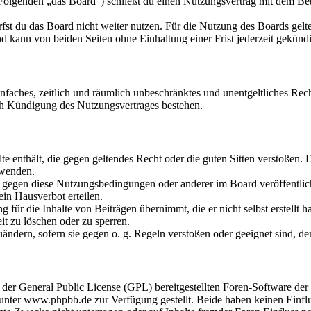
olgenden „das Board“) schließt du einen Nutzungsvertrag mit dem Betr
fst du das Board nicht weiter nutzen. Für die Nutzung des Boards gelten
 kann von beiden Seiten ohne Einhaltung einer Frist jederzeit gekünd
 einfaches, zeitlich und räumlich unbeschränktes und unentgeltliches R
ch Kündigung des Nutzungsvertrages bestehen.
alte enthält, die gegen geltendes Recht oder die guten Sitten verstoßen. 
rwenden.
n gegen diese Nutzungsbedingungen oder anderer im Board veröffentli
in Hausverbot erteilen.
für die Inhalte von Beiträgen übernimmt, die er nicht selbst erstellt 
it zu löschen oder zu sperren.
uändern, sofern sie gegen o. g. Regeln verstoßen oder geeignet sind, 
r der General Public License (GPL) bereitgestellten Foren-Software 
ter www.phpbb.de zur Verfügung gestellt. Beide haben keinen Einflus