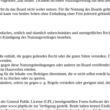
olgenden „das Board“) schließt du einen Nutzungsvertrag mit dem Betr
fst du das Board nicht weiter nutzen. Für die Nutzung des Boards gelten
 kann von beiden Seiten ohne Einhaltung einer Frist jederzeit gekünd
 einfaches, zeitlich und räumlich unbeschränktes und unentgeltliches R
ch Kündigung des Nutzungsvertrages bestehen.
alte enthält, die gegen geltendes Recht oder die guten Sitten verstoßen. 
rwenden.
n gegen diese Nutzungsbedingungen oder anderer im Board veröffentli
in Hausverbot erteilen.
für die Inhalte von Beiträgen übernimmt, die er nicht selbst erstellt 
it zu löschen oder zu sperren.
uändern, sofern sie gegen o. g. Regeln verstoßen oder geeignet sind, 
r der General Public License (GPL) bereitgestellten Foren-Software 
ter www.phpbb.de zur Verfügung gestellt. Beide haben keinen Einflus