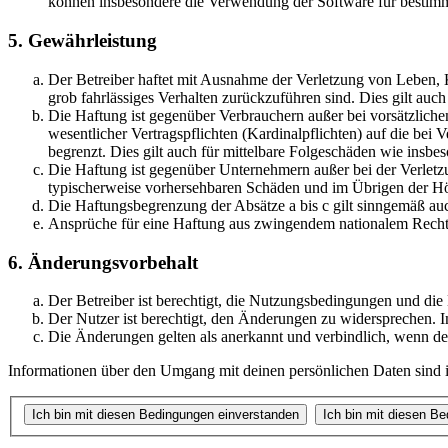
können insbesondere die Verwendung der Software für bestimm
5. Gewährleistung
Der Betreiber haftet mit Ausnahme der Verletzung von Leben, Kö
grob fahrlässiges Verhalten zurückzuführen sind. Dies gilt au
Die Haftung ist gegenüber Verbrauchern außer bei vorsätzlich
wesentlicher Vertragspflichten (Kardinalpflichten) auf die be
begrenzt. Dies gilt auch für mittelbare Folgeschäden wie ins
Die Haftung ist gegenüber Unternehmern außer bei der Verletzu
typischerweise vorhersehbaren Schäden und im Übrigen der Höh
Die Haftungsbegrenzung der Absätze a bis c gilt sinngemäß auc
Ansprüche für eine Haftung aus zwingendem nationalem Recht 
6. Änderungsvorbehalt
Der Betreiber ist berechtigt, die Nutzungsbedingungen und die
Der Nutzer ist berechtigt, den Änderungen zu widersprechen. I
Die Änderungen gelten als anerkannt und verbindlich, wenn d
Informationen über den Umgang mit deinen persönlichen Daten sind in