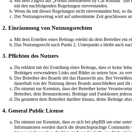
Mit dem Zugriff auf „Forum Inselfaehren by Cai Rönnau“ (im F
mit den nachfolgenden Regelungen einverstanden.
Wenn du mit diesen Regelungen nicht einverstanden bist, so dar
Der Nutzungsvertrag wird auf unbestimmte Zeit geschlossen und
2. Einräumung von Nutzungsrechten
Mit dem Erstellen eines Beitrags erteilst du dem Betreiber ein
Das Nutzungsrecht nach Punkt 2, Unterpunkt a bleibt auch na
3. Pflichten des Nutzers
Du erklärst mit der Erstellung eines Beitrags, dass er keine Inh
Beiträgen verwendeten Links und Bilder zu setzen bzw. zu ve
Der Betreiber des Boards übt das Hausrecht aus. Bei Verstöße
dauerhaft von der Nutzung dieses Boards ausschließen und dir e
Du nimmst zur Kenntnis, dass der Betreiber keine Verantwortung 
Betreiber, dein Benutzerkonto, Beiträge und Funktionen jederze
Du gestattest dem Betreiber darüber hinaus, deine Beiträge abz
4. General Public License
Du nimmst zur Kenntnis, dass es sich bei phpBB um eine unte
Informationen werden durch die deutschsprachige Community un