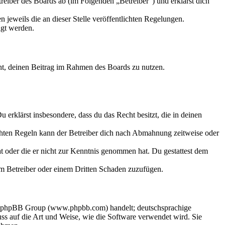
eiber des Boards ab (im Folgenden „Betreiber“) und erklärst dich
 jeweils die an dieser Stelle veröffentlichten Regelungen.
igt werden.
echt, deinen Beitrag im Rahmen des Boards zu nutzen.
Du erklärst insbesondere, dass du das Recht besitzt, die in deinen
chten Regeln kann der Betreiber dich nach Abmahnung zeitweise oder
hat oder die er nicht zur Kenntnis genommen hat. Du gestattest dem
dem Betreiber oder einem Dritten Schaden zuzufügen.
der phpBB Group (www.phpbb.com) handelt; deutschsprachige
s auf die Art und Weise, wie die Software verwendet wird. Sie