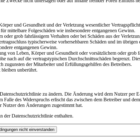
te Zwecke nicht untersagen oder auf Inhalte fremder Foren Einfluss n
rper und Gesundheit und der Verletzung wesentlicher Vertragspflichten
ch für mittelbare Folgeschäden wie insbesondere entgangenen Gewinn.
em oder grob fahrlässigem Verhalten oder bei Schäden aus der Verletz
i Vertragsschluss typischerweise vorhersehbaren Schäden und im übrigen
besondere entgangenen Gewinn.
ng von Leben, Körper und Gesundheit oder vorsätzlichem oder grob fah
e nach auf die vertragstypischen Durchschnittsschäden begrenzt. Dies
h zugunsten der Mitarbeiter und Erfüllungsgehilfen des Betreibers.
bleiben unberührt.
 Datenschutzrichtlinie zu ändern. Die Änderung wird dem Nutzer per E-
m Falle des Widerspruchs erlischt das zwischen dem Betreiber und dem 
er Nutzer den Änderungen zugestimmt hat.
 der Datenschutzrichtlinie enthalten.