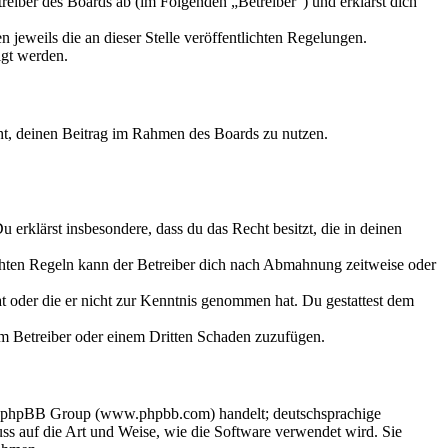
eiber des Boards ab (im Folgenden „Betreiber“) und erklärst dich
 jeweils die an dieser Stelle veröffentlichten Regelungen.
igt werden.
echt, deinen Beitrag im Rahmen des Boards zu nutzen.
Du erklärst insbesondere, dass du das Recht besitzt, die in deinen
chten Regeln kann der Betreiber dich nach Abmahnung zeitweise oder
hat oder die er nicht zur Kenntnis genommen hat. Du gestattest dem
dem Betreiber oder einem Dritten Schaden zuzufügen.
der phpBB Group (www.phpbb.com) handelt; deutschsprachige
s auf die Art und Weise, wie die Software verwendet wird. Sie