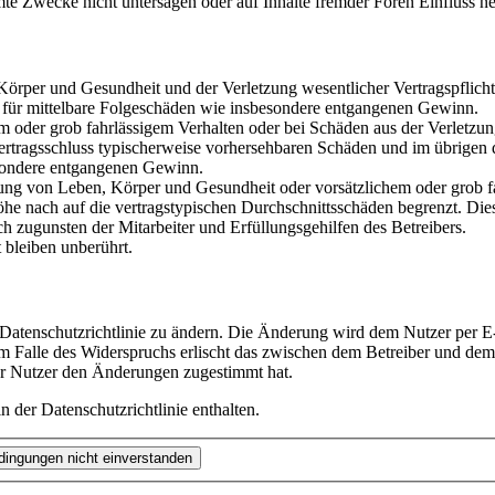
te Zwecke nicht untersagen oder auf Inhalte fremder Foren Einfluss n
rper und Gesundheit und der Verletzung wesentlicher Vertragspflichten
ch für mittelbare Folgeschäden wie insbesondere entgangenen Gewinn.
em oder grob fahrlässigem Verhalten oder bei Schäden aus der Verletz
i Vertragsschluss typischerweise vorhersehbaren Schäden und im übrigen
besondere entgangenen Gewinn.
ng von Leben, Körper und Gesundheit oder vorsätzlichem oder grob fah
e nach auf die vertragstypischen Durchschnittsschäden begrenzt. Dies
h zugunsten der Mitarbeiter und Erfüllungsgehilfen des Betreibers.
bleiben unberührt.
 Datenschutzrichtlinie zu ändern. Die Änderung wird dem Nutzer per E-
m Falle des Widerspruchs erlischt das zwischen dem Betreiber und dem 
er Nutzer den Änderungen zugestimmt hat.
 der Datenschutzrichtlinie enthalten.