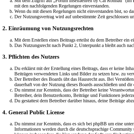
Mit dem Zugriff auf „Forum Inselfaehren by Cai Rönnau“ (im F
mit den nachfolgenden Regelungen einverstanden.
Wenn du mit diesen Regelungen nicht einverstanden bist, so dar
Der Nutzungsvertrag wird auf unbestimmte Zeit geschlossen und
2. Einräumung von Nutzungsrechten
Mit dem Erstellen eines Beitrags erteilst du dem Betreiber ein
Das Nutzungsrecht nach Punkt 2, Unterpunkt a bleibt auch na
3. Pflichten des Nutzers
Du erklärst mit der Erstellung eines Beitrags, dass er keine Inh
Beiträgen verwendeten Links und Bilder zu setzen bzw. zu ve
Der Betreiber des Boards übt das Hausrecht aus. Bei Verstöße
dauerhaft von der Nutzung dieses Boards ausschließen und dir e
Du nimmst zur Kenntnis, dass der Betreiber keine Verantwortung 
Betreiber, dein Benutzerkonto, Beiträge und Funktionen jederze
Du gestattest dem Betreiber darüber hinaus, deine Beiträge abz
4. General Public License
Du nimmst zur Kenntnis, dass es sich bei phpBB um eine unte
Informationen werden durch die deutschsprachige Community un