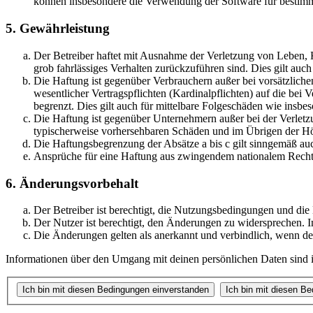
können insbesondere die Verwendung der Software für bestimm
5. Gewährleistung
Der Betreiber haftet mit Ausnahme der Verletzung von Leben, Kö
grob fahrlässiges Verhalten zurückzuführen sind. Dies gilt au
Die Haftung ist gegenüber Verbrauchern außer bei vorsätzlich
wesentlicher Vertragspflichten (Kardinalpflichten) auf die be
begrenzt. Dies gilt auch für mittelbare Folgeschäden wie ins
Die Haftung ist gegenüber Unternehmern außer bei der Verletzu
typischerweise vorhersehbaren Schäden und im Übrigen der Höh
Die Haftungsbegrenzung der Absätze a bis c gilt sinngemäß auc
Ansprüche für eine Haftung aus zwingendem nationalem Recht 
6. Änderungsvorbehalt
Der Betreiber ist berechtigt, die Nutzungsbedingungen und die
Der Nutzer ist berechtigt, den Änderungen zu widersprechen. I
Die Änderungen gelten als anerkannt und verbindlich, wenn d
Informationen über den Umgang mit deinen persönlichen Daten sind in