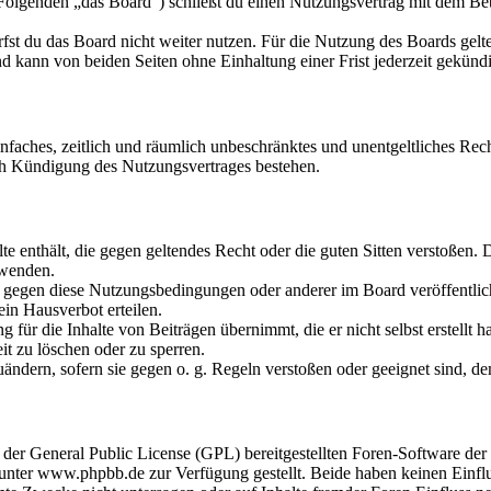
olgenden „das Board“) schließt du einen Nutzungsvertrag mit dem Betr
fst du das Board nicht weiter nutzen. Für die Nutzung des Boards gelten
 kann von beiden Seiten ohne Einhaltung einer Frist jederzeit gekünd
 einfaches, zeitlich und räumlich unbeschränktes und unentgeltliches R
ch Kündigung des Nutzungsvertrages bestehen.
alte enthält, die gegen geltendes Recht oder die guten Sitten verstoßen. 
rwenden.
n gegen diese Nutzungsbedingungen oder anderer im Board veröffentli
in Hausverbot erteilen.
für die Inhalte von Beiträgen übernimmt, die er nicht selbst erstellt 
it zu löschen oder zu sperren.
uändern, sofern sie gegen o. g. Regeln verstoßen oder geeignet sind, 
r der General Public License (GPL) bereitgestellten Foren-Software 
ter www.phpbb.de zur Verfügung gestellt. Beide haben keinen Einflus