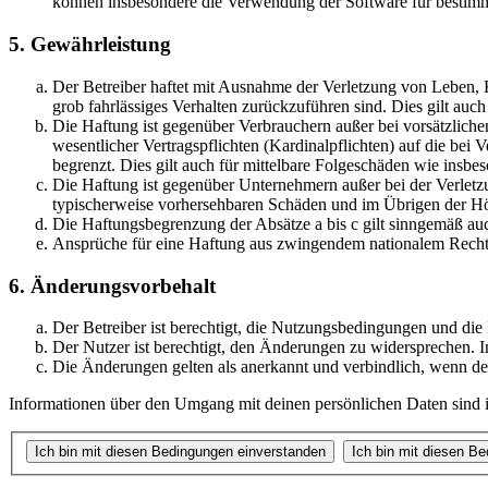
können insbesondere die Verwendung der Software für bestimm
5. Gewährleistung
Der Betreiber haftet mit Ausnahme der Verletzung von Leben, Kö
grob fahrlässiges Verhalten zurückzuführen sind. Dies gilt au
Die Haftung ist gegenüber Verbrauchern außer bei vorsätzlich
wesentlicher Vertragspflichten (Kardinalpflichten) auf die be
begrenzt. Dies gilt auch für mittelbare Folgeschäden wie ins
Die Haftung ist gegenüber Unternehmern außer bei der Verletzu
typischerweise vorhersehbaren Schäden und im Übrigen der Höh
Die Haftungsbegrenzung der Absätze a bis c gilt sinngemäß auc
Ansprüche für eine Haftung aus zwingendem nationalem Recht 
6. Änderungsvorbehalt
Der Betreiber ist berechtigt, die Nutzungsbedingungen und die
Der Nutzer ist berechtigt, den Änderungen zu widersprechen. I
Die Änderungen gelten als anerkannt und verbindlich, wenn d
Informationen über den Umgang mit deinen persönlichen Daten sind in