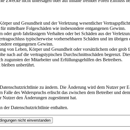
te Zwecke nicht untersagen oder auf Inhalte fremder Foren Einfluss n
rper und Gesundheit und der Verletzung wesentlicher Vertragspflichten
ch für mittelbare Folgeschäden wie insbesondere entgangenen Gewinn.
em oder grob fahrlässigem Verhalten oder bei Schäden aus der Verletz
i Vertragsschluss typischerweise vorhersehbaren Schäden und im übrigen
besondere entgangenen Gewinn.
ng von Leben, Körper und Gesundheit oder vorsätzlichem oder grob fah
e nach auf die vertragstypischen Durchschnittsschäden begrenzt. Dies
h zugunsten der Mitarbeiter und Erfüllungsgehilfen des Betreibers.
bleiben unberührt.
 Datenschutzrichtlinie zu ändern. Die Änderung wird dem Nutzer per E-
m Falle des Widerspruchs erlischt das zwischen dem Betreiber und dem 
er Nutzer den Änderungen zugestimmt hat.
 der Datenschutzrichtlinie enthalten.