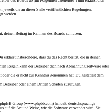
eiber des Boards ab (im Folgenden „Betreiber“) und erklärst dich
 jeweils die an dieser Stelle veröffentlichten Regelungen.
igt werden.
echt, deinen Beitrag im Rahmen des Boards zu nutzen.
Du erklärst insbesondere, dass du das Recht besitzt, die in deinen
chten Regeln kann der Betreiber dich nach Abmahnung zeitweise oder
hat oder die er nicht zur Kenntnis genommen hat. Du gestattest dem
dem Betreiber oder einem Dritten Schaden zuzufügen.
der phpBB Group (www.phpbb.com) handelt; deutschsprachige
s auf die Art und Weise, wie die Software verwendet wird. Sie