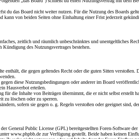
olgenden „das Board“) schließt du einen Nutzungsvertrag mit dem Betr
fst du das Board nicht weiter nutzen. Für die Nutzung des Boards gelten
 kann von beiden Seiten ohne Einhaltung einer Frist jederzeit gekünd
 einfaches, zeitlich und räumlich unbeschränktes und unentgeltliches R
ch Kündigung des Nutzungsvertrages bestehen.
alte enthält, die gegen geltendes Recht oder die guten Sitten verstoßen. 
rwenden.
n gegen diese Nutzungsbedingungen oder anderer im Board veröffentli
in Hausverbot erteilen.
für die Inhalte von Beiträgen übernimmt, die er nicht selbst erstellt 
it zu löschen oder zu sperren.
uändern, sofern sie gegen o. g. Regeln verstoßen oder geeignet sind, 
r der General Public License (GPL) bereitgestellten Foren-Software 
ter www.phpbb.de zur Verfügung gestellt. Beide haben keinen Einflus