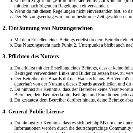
Mit dem Zugriff auf „Forum Inselfaehren by Cai Rönnau“ (im F
mit den nachfolgenden Regelungen einverstanden.
Wenn du mit diesen Regelungen nicht einverstanden bist, so dar
Der Nutzungsvertrag wird auf unbestimmte Zeit geschlossen und
2. Einräumung von Nutzungsrechten
Mit dem Erstellen eines Beitrags erteilst du dem Betreiber ein
Das Nutzungsrecht nach Punkt 2, Unterpunkt a bleibt auch na
3. Pflichten des Nutzers
Du erklärst mit der Erstellung eines Beitrags, dass er keine Inh
Beiträgen verwendeten Links und Bilder zu setzen bzw. zu ve
Der Betreiber des Boards übt das Hausrecht aus. Bei Verstöße
dauerhaft von der Nutzung dieses Boards ausschließen und dir e
Du nimmst zur Kenntnis, dass der Betreiber keine Verantwortung 
Betreiber, dein Benutzerkonto, Beiträge und Funktionen jederze
Du gestattest dem Betreiber darüber hinaus, deine Beiträge abz
4. General Public License
Du nimmst zur Kenntnis, dass es sich bei phpBB um eine unte
Informationen werden durch die deutschsprachige Community un