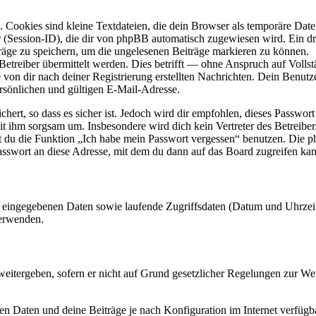
Cookies sind kleine Textdateien, die dein Browser als temporäre Datei
ssion-ID), die dir von phpBB automatisch zugewiesen wird. Ein dritt
räge zu speichern, um die ungelesenen Beiträge markieren zu können.
reiber übermittelt werden. Dies betrifft — ohne Anspruch auf Vollstän
 von dir nach deiner Registrierung erstellten Nachrichten. Dein Benu
sönlichen und gültigen E-Mail-Adresse.
ert, so dass es sicher ist. Jedoch wird dir empfohlen, dieses Passwor
mit ihm sorgsam um. Insbesondere wird dich kein Vertreter des Betreibe
nst du die Funktion „Ich habe mein Passwort vergessen“ benutzen. Di
asswort an diese Adresse, mit dem du dann auf das Board zugreifen kan
ng eingegebenen Daten sowie laufende Zugriffsdaten (Datum und Uhrze
verwenden.
eitergeben, sofern er nicht auf Grund gesetzlicher Regelungen zur Wei
en Daten und deine Beiträge je nach Konfiguration im Internet verfüg