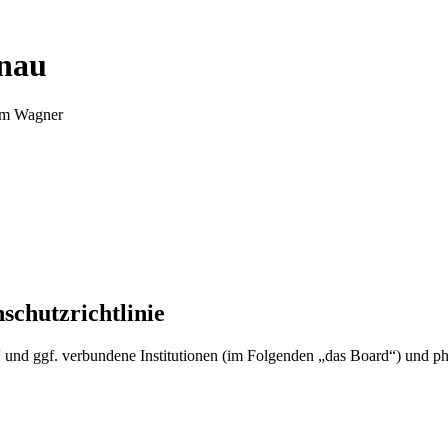
nnau
Tim Wagner
schutzrichtlinie
u“ und ggf. verbundene Institutionen (im Folgenden „das Board“) und