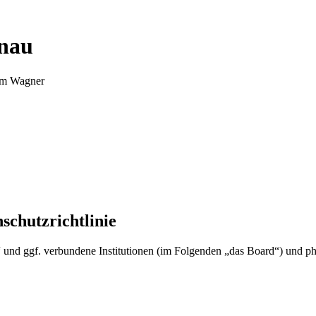
nnau
Tim Wagner
schutzrichtlinie
u“ und ggf. verbundene Institutionen (im Folgenden „das Board“) und