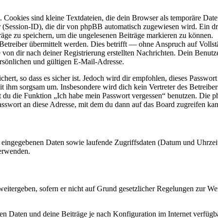
Cookies sind kleine Textdateien, die dein Browser als temporäre Datei
ssion-ID), die dir von phpBB automatisch zugewiesen wird. Ein dritt
räge zu speichern, um die ungelesenen Beiträge markieren zu können.
reiber übermittelt werden. Dies betrifft — ohne Anspruch auf Vollstän
 von dir nach deiner Registrierung erstellten Nachrichten. Dein Benu
sönlichen und gültigen E-Mail-Adresse.
ert, so dass es sicher ist. Jedoch wird dir empfohlen, dieses Passwor
mit ihm sorgsam um. Insbesondere wird dich kein Vertreter des Betreibe
nst du die Funktion „Ich habe mein Passwort vergessen“ benutzen. Di
asswort an diese Adresse, mit dem du dann auf das Board zugreifen kan
ng eingegebenen Daten sowie laufende Zugriffsdaten (Datum und Uhrze
verwenden.
eitergeben, sofern er nicht auf Grund gesetzlicher Regelungen zur Wei
en Daten und deine Beiträge je nach Konfiguration im Internet verfüg