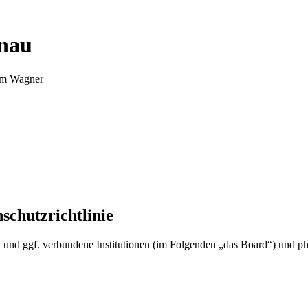
nnau
Tim Wagner
schutzrichtlinie
u“ und ggf. verbundene Institutionen (im Folgenden „das Board“) und