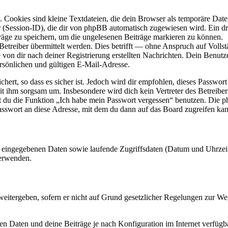
Cookies sind kleine Textdateien, die dein Browser als temporäre Datei
ssion-ID), die dir von phpBB automatisch zugewiesen wird. Ein dritt
räge zu speichern, um die ungelesenen Beiträge markieren zu können.
reiber übermittelt werden. Dies betrifft — ohne Anspruch auf Vollstän
 von dir nach deiner Registrierung erstellten Nachrichten. Dein Benu
sönlichen und gültigen E-Mail-Adresse.
ert, so dass es sicher ist. Jedoch wird dir empfohlen, dieses Passwor
mit ihm sorgsam um. Insbesondere wird dich kein Vertreter des Betreibe
nst du die Funktion „Ich habe mein Passwort vergessen“ benutzen. Di
asswort an diese Adresse, mit dem du dann auf das Board zugreifen kan
ng eingegebenen Daten sowie laufende Zugriffsdaten (Datum und Uhrze
verwenden.
eitergeben, sofern er nicht auf Grund gesetzlicher Regelungen zur Wei
en Daten und deine Beiträge je nach Konfiguration im Internet verfüg