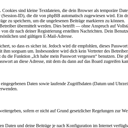
Cookies sind kleine Textdateien, die dein Browser als temporäre Datei
ssion-ID), die dir von phpBB automatisch zugewiesen wird. Ein dritt
räge zu speichern, um die ungelesenen Beiträge markieren zu können.
reiber übermittelt werden. Dies betrifft — ohne Anspruch auf Vollstän
 von dir nach deiner Registrierung erstellten Nachrichten. Dein Benu
sönlichen und gültigen E-Mail-Adresse.
ert, so dass es sicher ist. Jedoch wird dir empfohlen, dieses Passwor
mit ihm sorgsam um. Insbesondere wird dich kein Vertreter des Betreibe
nst du die Funktion „Ich habe mein Passwort vergessen“ benutzen. Di
asswort an diese Adresse, mit dem du dann auf das Board zugreifen kan
ng eingegebenen Daten sowie laufende Zugriffsdaten (Datum und Uhrze
verwenden.
eitergeben, sofern er nicht auf Grund gesetzlicher Regelungen zur Wei
en Daten und deine Beiträge je nach Konfiguration im Internet verfüg