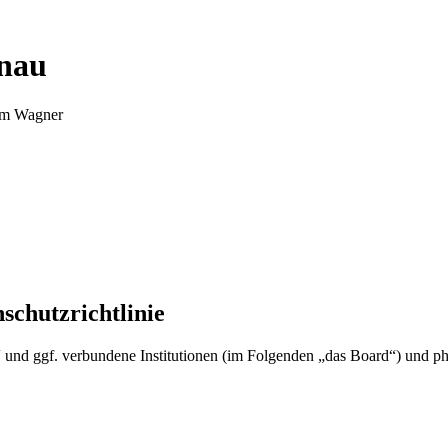
nnau
Tim Wagner
schutzrichtlinie
u“ und ggf. verbundene Institutionen (im Folgenden „das Board“) und