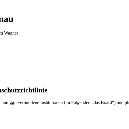
nnau
Tim Wagner
schutzrichtlinie
u“ und ggf. verbundene Institutionen (im Folgenden „das Board“) und