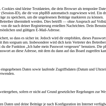
Cookies sind kleine Textdateien, die dein Browser als temporäre Datei
ssion-ID), die dir von phpBB automatisch zugewiesen wird. Ein dritt
räge zu speichern, um die ungelesenen Beiträge markieren zu können.
reiber übermittelt werden. Dies betrifft — ohne Anspruch auf Vollstän
 von dir nach deiner Registrierung erstellten Nachrichten. Dein Benu
sönlichen und gültigen E-Mail-Adresse.
ert, so dass es sicher ist. Jedoch wird dir empfohlen, dieses Passwor
mit ihm sorgsam um. Insbesondere wird dich kein Vertreter des Betreibe
nst du die Funktion „Ich habe mein Passwort vergessen“ benutzen. Di
asswort an diese Adresse, mit dem du dann auf das Board zugreifen kan
ng eingegebenen Daten sowie laufende Zugriffsdaten (Datum und Uhrze
verwenden.
eitergeben, sofern er nicht auf Grund gesetzlicher Regelungen zur Wei
en Daten und deine Beiträge je nach Konfiguration im Internet verfüg