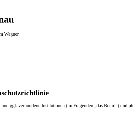
nnau
Tim Wagner
schutzrichtlinie
u“ und ggf. verbundene Institutionen (im Folgenden „das Board“) und