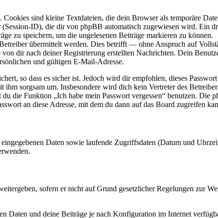
Cookies sind kleine Textdateien, die dein Browser als temporäre Datei
ssion-ID), die dir von phpBB automatisch zugewiesen wird. Ein dritt
räge zu speichern, um die ungelesenen Beiträge markieren zu können.
reiber übermittelt werden. Dies betrifft — ohne Anspruch auf Vollstän
 von dir nach deiner Registrierung erstellten Nachrichten. Dein Benu
sönlichen und gültigen E-Mail-Adresse.
ert, so dass es sicher ist. Jedoch wird dir empfohlen, dieses Passwor
mit ihm sorgsam um. Insbesondere wird dich kein Vertreter des Betreibe
nst du die Funktion „Ich habe mein Passwort vergessen“ benutzen. Di
asswort an diese Adresse, mit dem du dann auf das Board zugreifen kan
ng eingegebenen Daten sowie laufende Zugriffsdaten (Datum und Uhrze
verwenden.
eitergeben, sofern er nicht auf Grund gesetzlicher Regelungen zur Wei
en Daten und deine Beiträge je nach Konfiguration im Internet verfüg