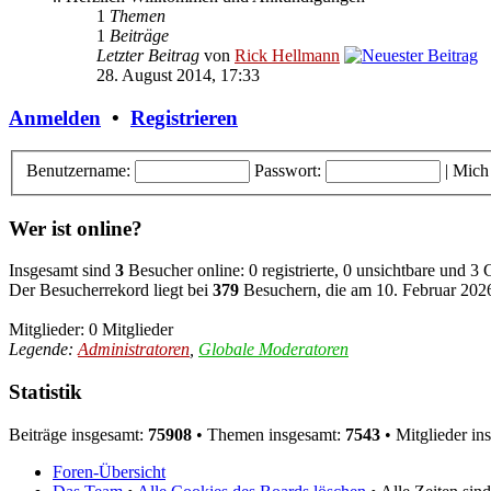
1
Themen
1
Beiträge
Letzter Beitrag
von
Rick Hellmann
28. August 2014, 17:33
Anmelden
•
Registrieren
Benutzername:
Passwort:
|
Mich
Wer ist online?
Insgesamt sind
3
Besucher online: 0 registrierte, 0 unsichtbare und 3
Der Besucherrekord liegt bei
379
Besuchern, die am 10. Februar 2026,
Mitglieder: 0 Mitglieder
Legende:
Administratoren
,
Globale Moderatoren
Statistik
Beiträge insgesamt:
75908
• Themen insgesamt:
7543
• Mitglieder in
Foren-Übersicht