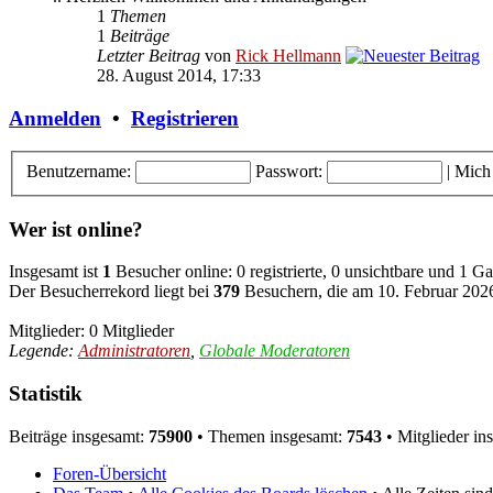
1
Themen
1
Beiträge
Letzter Beitrag
von
Rick Hellmann
28. August 2014, 17:33
Anmelden
•
Registrieren
Benutzername:
Passwort:
|
Mich
Wer ist online?
Insgesamt ist
1
Besucher online: 0 registrierte, 0 unsichtbare und 1 G
Der Besucherrekord liegt bei
379
Besuchern, die am 10. Februar 2026,
Mitglieder: 0 Mitglieder
Legende:
Administratoren
,
Globale Moderatoren
Statistik
Beiträge insgesamt:
75900
• Themen insgesamt:
7543
• Mitglieder in
Foren-Übersicht