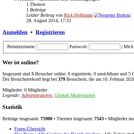
1
Themen
1
Beiträge
Letzter Beitrag
von
Rick Hellmann
28. August 2014, 17:33
Anmelden
•
Registrieren
Benutzername:
Passwort:
|
Mich
Wer ist online?
Insgesamt sind
5
Besucher online: 0 registrierte, 0 unsichtbare und 5
Der Besucherrekord liegt bei
379
Besuchern, die am 10. Februar 2026,
Mitglieder: 0 Mitglieder
Legende:
Administratoren
,
Globale Moderatoren
Statistik
Beiträge insgesamt:
75900
• Themen insgesamt:
7543
• Mitglieder in
Foren-Übersicht