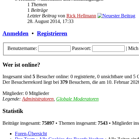
1
Themen
1
Beiträge
Letzter Beitrag
von
Rick Hellmann
28. August 2014, 17:33
Anmelden
•
Registrieren
Benutzername:
Passwort:
|
Mich
Wer ist online?
Insgesamt sind
5
Besucher online: 0 registrierte, 0 unsichtbare und 5
Der Besucherrekord liegt bei
379
Besuchern, die am 10. Februar 2026,
Mitglieder: 0 Mitglieder
Legende:
Administratoren
,
Globale Moderatoren
Statistik
Beiträge insgesamt:
75897
• Themen insgesamt:
7543
• Mitglieder in
Foren-Übersicht