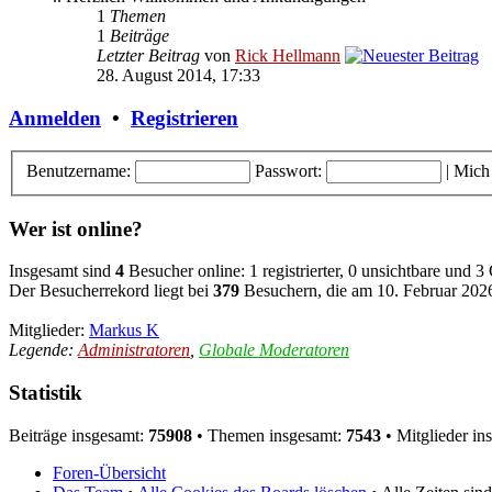
1
Themen
1
Beiträge
Letzter Beitrag
von
Rick Hellmann
28. August 2014, 17:33
Anmelden
•
Registrieren
Benutzername:
Passwort:
|
Mich
Wer ist online?
Insgesamt sind
4
Besucher online: 1 registrierter, 0 unsichtbare und 3
Der Besucherrekord liegt bei
379
Besuchern, die am 10. Februar 2026,
Mitglieder:
Markus K
Legende:
Administratoren
,
Globale Moderatoren
Statistik
Beiträge insgesamt:
75908
• Themen insgesamt:
7543
• Mitglieder in
Foren-Übersicht