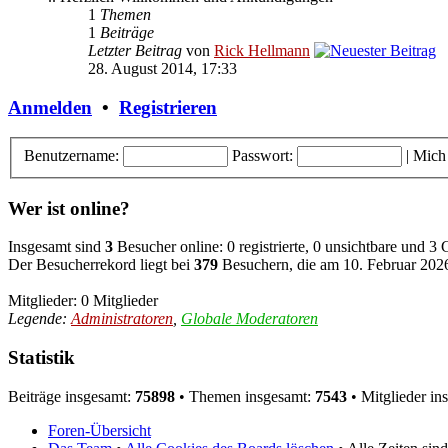
1
Themen
1
Beiträge
Letzter Beitrag
von
Rick Hellmann
28. August 2014, 17:33
Anmelden
•
Registrieren
Benutzername:
Passwort:
|
Mich
Wer ist online?
Insgesamt sind
3
Besucher online: 0 registrierte, 0 unsichtbare und 3
Der Besucherrekord liegt bei
379
Besuchern, die am 10. Februar 2026,
Mitglieder: 0 Mitglieder
Legende:
Administratoren
,
Globale Moderatoren
Statistik
Beiträge insgesamt:
75898
• Themen insgesamt:
7543
• Mitglieder in
Foren-Übersicht