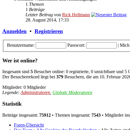
1
Themen
1
Beiträge
Letzter Beitrag
von
Rick Hellmann
28. August 2014, 17:33
Anmelden
•
Registrieren
Benutzername:
Passwort:
|
Mich
Wer ist online?
Insgesamt sind
5
Besucher online: 0 registrierte, 0 unsichtbare und 5
Der Besucherrekord liegt bei
379
Besuchern, die am 10. Februar 2026,
Mitglieder: 0 Mitglieder
Legende:
Administratoren
,
Globale Moderatoren
Statistik
Beiträge insgesamt:
75912
• Themen insgesamt:
7543
• Mitglieder in
Foren-Übersicht