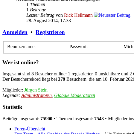
1
Themen
1
Beiträge
Letzter Beitrag
von
Rick Hellmann
28. August 2014, 17:33
Anmelden
•
Registrieren
Benutzername:
Passwort:
|
Mich
Wer ist online?
Insgesamt sind
3
Besucher online: 1 registrierter, 0 unsichtbare und 2
Der Besucherrekord liegt bei
379
Besuchern, die am 10. Februar 2026,
Mitglieder:
Jürgen Stein
Legende:
Administratoren
,
Globale Moderatoren
Statistik
Beiträge insgesamt:
75900
• Themen insgesamt:
7543
• Mitglieder in
Foren-Übersicht