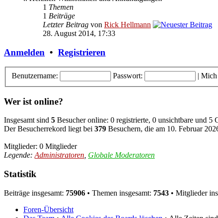
1
Themen
1
Beiträge
Letzter Beitrag
von
Rick Hellmann
28. August 2014, 17:33
Anmelden
•
Registrieren
Benutzername:
Passwort:
|
Mich
Wer ist online?
Insgesamt sind
5
Besucher online: 0 registrierte, 0 unsichtbare und 5
Der Besucherrekord liegt bei
379
Besuchern, die am 10. Februar 2026,
Mitglieder: 0 Mitglieder
Legende:
Administratoren
,
Globale Moderatoren
Statistik
Beiträge insgesamt:
75906
• Themen insgesamt:
7543
• Mitglieder in
Foren-Übersicht