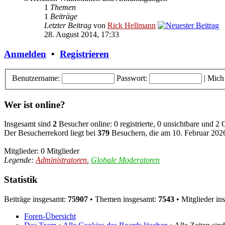
1
Themen
1
Beiträge
Letzter Beitrag
von
Rick Hellmann
28. August 2014, 17:33
Anmelden
•
Registrieren
Benutzername:
Passwort:
|
Mich
Wer ist online?
Insgesamt sind
2
Besucher online: 0 registrierte, 0 unsichtbare und 2
Der Besucherrekord liegt bei
379
Besuchern, die am 10. Februar 2026,
Mitglieder: 0 Mitglieder
Legende:
Administratoren
,
Globale Moderatoren
Statistik
Beiträge insgesamt:
75907
• Themen insgesamt:
7543
• Mitglieder in
Foren-Übersicht