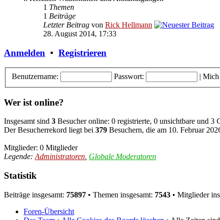
1
Themen
1
Beiträge
Letzter Beitrag
von
Rick Hellmann
28. August 2014, 17:33
Anmelden
•
Registrieren
Benutzername:
Passwort:
|
Mich
Wer ist online?
Insgesamt sind
3
Besucher online: 0 registrierte, 0 unsichtbare und 3
Der Besucherrekord liegt bei
379
Besuchern, die am 10. Februar 2026,
Mitglieder: 0 Mitglieder
Legende:
Administratoren
,
Globale Moderatoren
Statistik
Beiträge insgesamt:
75897
• Themen insgesamt:
7543
• Mitglieder in
Foren-Übersicht