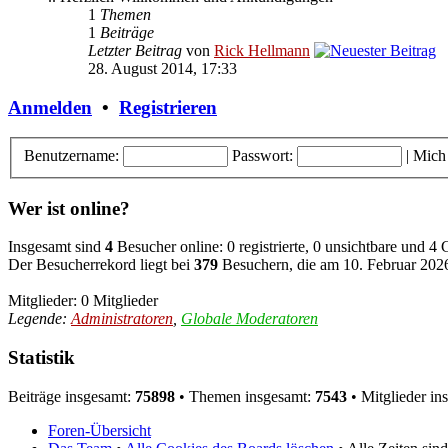
1
Themen
1
Beiträge
Letzter Beitrag
von
Rick Hellmann
28. August 2014, 17:33
Anmelden
•
Registrieren
Benutzername:
Passwort:
|
Mich
Wer ist online?
Insgesamt sind
4
Besucher online: 0 registrierte, 0 unsichtbare und 4
Der Besucherrekord liegt bei
379
Besuchern, die am 10. Februar 2026,
Mitglieder: 0 Mitglieder
Legende:
Administratoren
,
Globale Moderatoren
Statistik
Beiträge insgesamt:
75898
• Themen insgesamt:
7543
• Mitglieder in
Foren-Übersicht