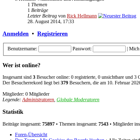
1
Themen
1
Beiträge
Letzter Beitrag
von
Rick Hellmann
28. August 2014, 17:33
Anmelden
•
Registrieren
Benutzername:
Passwort:
|
Mich
Wer ist online?
Insgesamt sind
3
Besucher online: 0 registrierte, 0 unsichtbare und 3
Der Besucherrekord liegt bei
379
Besuchern, die am 10. Februar 2026,
Mitglieder: 0 Mitglieder
Legende:
Administratoren
,
Globale Moderatoren
Statistik
Beiträge insgesamt:
75897
• Themen insgesamt:
7543
• Mitglieder in
Foren-Übersicht