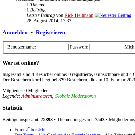
1
Themen
1
Beiträge
Letzter Beitrag
von
Rick Hellmann
28. August 2014, 17:33
Anmelden
•
Registrieren
Benutzername:
Passwort:
|
Mich
Wer ist online?
Insgesamt sind
4
Besucher online: 0 registrierte, 0 unsichtbare und 4
Der Besucherrekord liegt bei
379
Besuchern, die am 10. Februar 2026,
Mitglieder: 0 Mitglieder
Legende:
Administratoren
,
Globale Moderatoren
Statistik
Beiträge insgesamt:
75898
• Themen insgesamt:
7543
• Mitglieder in
Foren-Übersicht