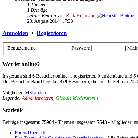
1
Themen
1
Beiträge
Letzter Beitrag
von
Rick Hellmann
28. August 2014, 17:33
Anmelden
•
Registrieren
Benutzername:
Passwort:
|
Mich
Wer ist online?
Insgesamt sind
6
Besucher online: 1 registrierter, 0 unsichtbare und 5
Der Besucherrekord liegt bei
379
Besuchern, die am 10. Februar 2026,
Mitglieder:
MSLindau
Legende:
Administratoren
,
Globale Moderatoren
Statistik
Beiträge insgesamt:
75904
• Themen insgesamt:
7543
• Mitglieder in
Foren-Übersicht