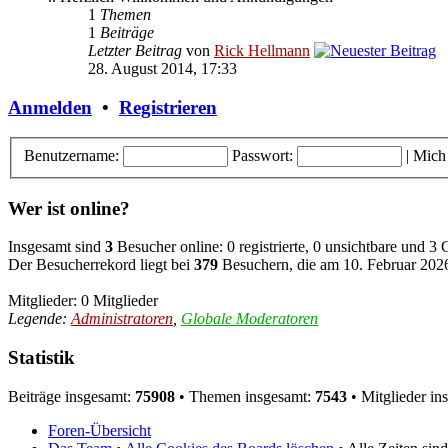
1
Themen
1
Beiträge
Letzter Beitrag
von
Rick Hellmann
28. August 2014, 17:33
Anmelden
•
Registrieren
Benutzername:
Passwort:
|
Mich
Wer ist online?
Insgesamt sind
3
Besucher online: 0 registrierte, 0 unsichtbare und 3
Der Besucherrekord liegt bei
379
Besuchern, die am 10. Februar 2026,
Mitglieder: 0 Mitglieder
Legende:
Administratoren
,
Globale Moderatoren
Statistik
Beiträge insgesamt:
75908
• Themen insgesamt:
7543
• Mitglieder in
Foren-Übersicht