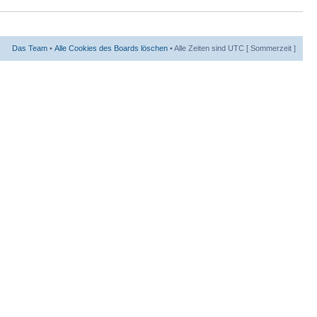
Das Team
•
Alle Cookies des Boards löschen
• Alle Zeiten sind UTC [ Sommerzeit ]