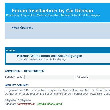
Forum Inselfaehren by Cai Rönnau
Besatzung: Jürgen Stein, Markus Klausnitzer, Michael Schleef und Tim Wagner
Foren-Übersicht
FORUM
Herzlich Willkommen und Ankündigungen
.. Herzlich Willkommen und Ankündigungen
ANMELDEN
•
REGISTRIEREN
Benutzername:
Passwort:
WER IST ONLINE?
Insgesamt sind
6
Besucher online: 0 registrierte, 0 unsichtbare und 6 Gäste (basierend 
Der Besucherrekord liegt bei
379
Besuchern, die am 10. Februar 2026, 02:11 gleichzeitig
Mitglieder: 0 Mitglieder
Legende:
Administratoren
,
Globale Moderatoren