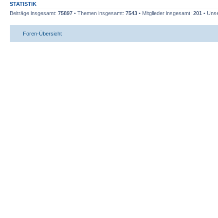
STATISTIK
Beiträge insgesamt:
75897
• Themen insgesamt:
7543
• Mitglieder insgesamt:
201
• Unse
Foren-Übersicht