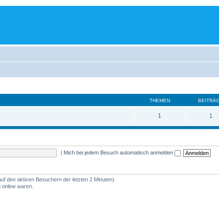
THEMEN
BEITRÄ
1
1
|
Mich bei jedem Besuch automatisch anmelden
auf den aktiven Besuchern der letzten 2 Minuten)
 online waren.