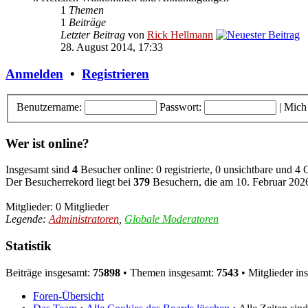
1
Themen
1
Beiträge
Letzter Beitrag
von
Rick Hellmann
28. August 2014, 17:33
Anmelden
•
Registrieren
Benutzername:
Passwort:
|
Mich
Wer ist online?
Insgesamt sind
4
Besucher online: 0 registrierte, 0 unsichtbare und 4
Der Besucherrekord liegt bei
379
Besuchern, die am 10. Februar 2026,
Mitglieder: 0 Mitglieder
Legende:
Administratoren
,
Globale Moderatoren
Statistik
Beiträge insgesamt:
75898
• Themen insgesamt:
7543
• Mitglieder in
Foren-Übersicht