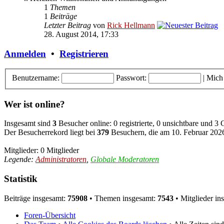
1
Themen
1
Beiträge
Letzter Beitrag
von
Rick Hellmann
28. August 2014, 17:33
Anmelden
•
Registrieren
Benutzername:
Passwort:
|
Mich
Wer ist online?
Insgesamt sind
3
Besucher online: 0 registrierte, 0 unsichtbare und 3
Der Besucherrekord liegt bei
379
Besuchern, die am 10. Februar 2026,
Mitglieder: 0 Mitglieder
Legende:
Administratoren
,
Globale Moderatoren
Statistik
Beiträge insgesamt:
75908
• Themen insgesamt:
7543
• Mitglieder in
Foren-Übersicht