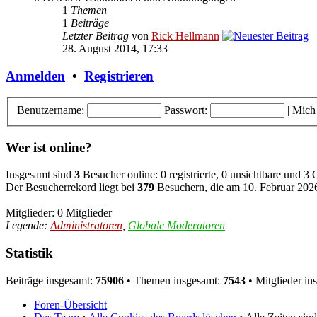
1
Themen
1
Beiträge
Letzter Beitrag
von
Rick Hellmann
28. August 2014, 17:33
Anmelden
•
Registrieren
Benutzername:
Passwort:
|
Mich
Wer ist online?
Insgesamt sind
3
Besucher online: 0 registrierte, 0 unsichtbare und 3
Der Besucherrekord liegt bei
379
Besuchern, die am 10. Februar 2026,
Mitglieder: 0 Mitglieder
Legende:
Administratoren
,
Globale Moderatoren
Statistik
Beiträge insgesamt:
75906
• Themen insgesamt:
7543
• Mitglieder in
Foren-Übersicht