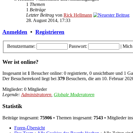
1
Themen
1
Beiträge
Letzter Beitrag
von
Rick Hellmann
28. August 2014, 17:33
Anmelden
•
Registrieren
Benutzername:
Passwort:
|
Mich
Wer ist online?
Insgesamt ist
1
Besucher online: 0 registrierte, 0 unsichtbare und 1 G
Der Besucherrekord liegt bei
379
Besuchern, die am 10. Februar 2026,
Mitglieder: 0 Mitglieder
Legende:
Administratoren
,
Globale Moderatoren
Statistik
Beiträge insgesamt:
75906
• Themen insgesamt:
7543
• Mitglieder in
Foren-Übersicht