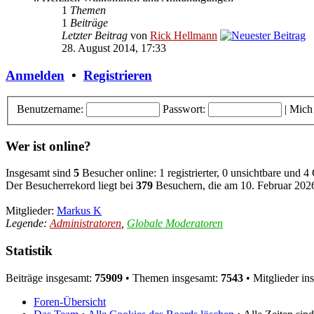
1
Themen
1
Beiträge
Letzter Beitrag
von
Rick Hellmann
28. August 2014, 17:33
Anmelden
•
Registrieren
Benutzername:
Passwort:
|
Mich
Wer ist online?
Insgesamt sind
5
Besucher online: 1 registrierter, 0 unsichtbare und 4
Der Besucherrekord liegt bei
379
Besuchern, die am 10. Februar 2026,
Mitglieder:
Markus K
Legende:
Administratoren
,
Globale Moderatoren
Statistik
Beiträge insgesamt:
75909
• Themen insgesamt:
7543
• Mitglieder in
Foren-Übersicht