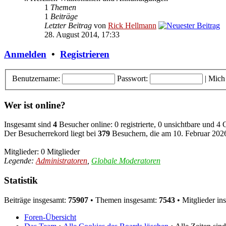
1
Themen
1
Beiträge
Letzter Beitrag
von
Rick Hellmann
28. August 2014, 17:33
Anmelden
•
Registrieren
Benutzername:
Passwort:
|
Mich
Wer ist online?
Insgesamt sind
4
Besucher online: 0 registrierte, 0 unsichtbare und 4
Der Besucherrekord liegt bei
379
Besuchern, die am 10. Februar 2026,
Mitglieder: 0 Mitglieder
Legende:
Administratoren
,
Globale Moderatoren
Statistik
Beiträge insgesamt:
75907
• Themen insgesamt:
7543
• Mitglieder in
Foren-Übersicht