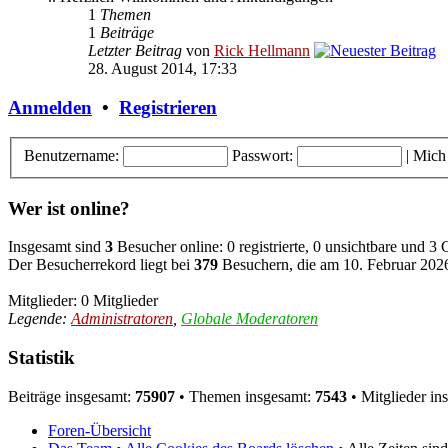
1
Themen
1
Beiträge
Letzter Beitrag
von
Rick Hellmann
28. August 2014, 17:33
Anmelden
•
Registrieren
Benutzername:
Passwort:
|
Mich
Wer ist online?
Insgesamt sind
3
Besucher online: 0 registrierte, 0 unsichtbare und 3
Der Besucherrekord liegt bei
379
Besuchern, die am 10. Februar 2026,
Mitglieder: 0 Mitglieder
Legende:
Administratoren
,
Globale Moderatoren
Statistik
Beiträge insgesamt:
75907
• Themen insgesamt:
7543
• Mitglieder in
Foren-Übersicht