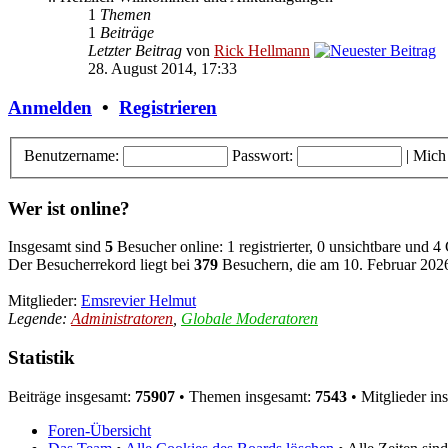
1
Themen
1
Beiträge
Letzter Beitrag
von
Rick Hellmann
28. August 2014, 17:33
Anmelden
•
Registrieren
Benutzername:
Passwort:
|
Mich
Wer ist online?
Insgesamt sind
5
Besucher online: 1 registrierter, 0 unsichtbare und 4
Der Besucherrekord liegt bei
379
Besuchern, die am 10. Februar 2026,
Mitglieder:
Emsrevier Helmut
Legende:
Administratoren
,
Globale Moderatoren
Statistik
Beiträge insgesamt:
75907
• Themen insgesamt:
7543
• Mitglieder in
Foren-Übersicht