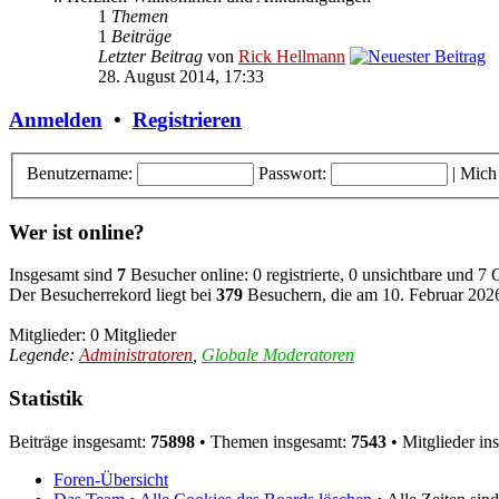
1
Themen
1
Beiträge
Letzter Beitrag
von
Rick Hellmann
28. August 2014, 17:33
Anmelden
•
Registrieren
Benutzername:
Passwort:
|
Mich
Wer ist online?
Insgesamt sind
7
Besucher online: 0 registrierte, 0 unsichtbare und 7
Der Besucherrekord liegt bei
379
Besuchern, die am 10. Februar 2026,
Mitglieder: 0 Mitglieder
Legende:
Administratoren
,
Globale Moderatoren
Statistik
Beiträge insgesamt:
75898
• Themen insgesamt:
7543
• Mitglieder in
Foren-Übersicht