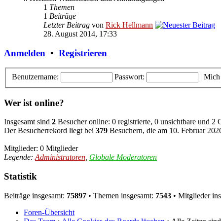
1
Themen
1
Beiträge
Letzter Beitrag
von
Rick Hellmann
28. August 2014, 17:33
Anmelden
•
Registrieren
Benutzername:
Passwort:
|
Mich
Wer ist online?
Insgesamt sind
2
Besucher online: 0 registrierte, 0 unsichtbare und 2
Der Besucherrekord liegt bei
379
Besuchern, die am 10. Februar 2026,
Mitglieder: 0 Mitglieder
Legende:
Administratoren
,
Globale Moderatoren
Statistik
Beiträge insgesamt:
75897
• Themen insgesamt:
7543
• Mitglieder in
Foren-Übersicht