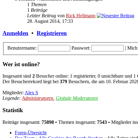
1
Themen
1
Beiträge
Letzter Beitrag
von
Rick Hellmann
28. August 2014, 17:33
Anmelden
•
Registrieren
Benutzername:
Passwort:
|
Mich
Wer ist online?
Insgesamt sind
2
Besucher online: 1 registrierter, 0 unsichtbare und 1
Der Besucherrekord liegt bei
379
Besuchern, die am 10. Februar 2026,
Mitglieder:
Alex S
Legende:
Administratoren
,
Globale Moderatoren
Statistik
Beiträge insgesamt:
75898
• Themen insgesamt:
7543
• Mitglieder in
Foren-Übersicht