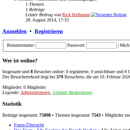
1
Themen
1
Beiträge
Letzter Beitrag
von
Rick Hellmann
28. August 2014, 17:33
Anmelden
•
Registrieren
Benutzername:
Passwort:
|
Mich
Wer ist online?
Insgesamt sind
8
Besucher online: 0 registrierte, 0 unsichtbare und 8
Der Besucherrekord liegt bei
379
Besuchern, die am 10. Februar 2026,
Mitglieder: 0 Mitglieder
Legende:
Administratoren
,
Globale Moderatoren
Statistik
Beiträge insgesamt:
75898
• Themen insgesamt:
7543
• Mitglieder in
Foren-Übersicht