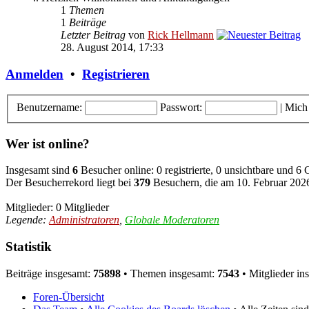
1
Themen
1
Beiträge
Letzter Beitrag
von
Rick Hellmann
28. August 2014, 17:33
Anmelden
•
Registrieren
Benutzername:
Passwort:
|
Mich
Wer ist online?
Insgesamt sind
6
Besucher online: 0 registrierte, 0 unsichtbare und 6
Der Besucherrekord liegt bei
379
Besuchern, die am 10. Februar 2026,
Mitglieder: 0 Mitglieder
Legende:
Administratoren
,
Globale Moderatoren
Statistik
Beiträge insgesamt:
75898
• Themen insgesamt:
7543
• Mitglieder in
Foren-Übersicht