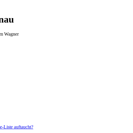
nnau
Tim Wagner
e-Liste auftaucht?