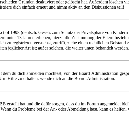
rschieden Gründen deaktiviert oder gelöscht hat. Außerdem löschen vie
triere dich einfach erneut und nimm aktiv an den Diskussionen teil!
 of 1998 (deutsch: Gesetz zum Schutz der Privatsphäre von Kindern im
ern unter 13 Jahren erheben, hierzu die Zustimmung der Eltern bezieh
 dich zu registrieren versuchst, zutrifft, ziehe einen rechtlichen Beist
ten jeglicher Art ist; außer solchen, die weiter unten behandelt werden.
it dem du dich anmelden möchtest, von der Board-Administration gespe
Um Hilfe zu erhalten, wende dich an die Board-Administration.
BB erstellt hat und die dafür sorgen, dass du im Forum angemeldet ble
t. Wenn du Probleme bei der An- oder Abmeldung hast, kann es helfen,