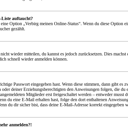
-Liste auftaucht?
n eine Option „Verbirg meinen Online-Status“. Wenn du diese Option ei
ucher gezählt.
 nicht wieder mitteilen, du kannst es jedoch zurücksetzen. Dies machs
 dich schnell wieder anmelden können.
richtige Passwort eingegeben hast. Wenn diese stimmen, dann gibt es
ern oder deiner Erziehungsberechtigten den Anweisungen folgen, die du e
 angemeldeten Mitglieder erst freigeschaltet werden – entweder musst du
. Wenn du eine E-Mail erhalten hast, folge den dort enthaltenen Anweis
nn du dir sicher bist, dass deine E-Mail-Adresse korrekt eingegeben w
t mehr anmelden?!