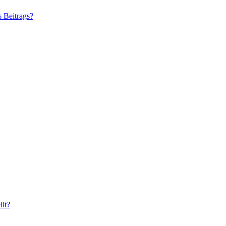
s Beitrags?
lt?