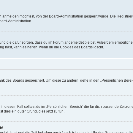
h anmelden möchtest, von der Board-Administration gesperrt wurde. Die Registrie
ard-Administration.
t und die dafür sorgen, dass du im Forum angemeldet bleibst. Außerdem ermögliche
ng hast, kann es helfen, wenn du die Cookies des Boards löscht.
bank des Boards gespeichert. Um diese zu ändern, gehe in den „Persönlichen Bereic
In diesem Fall solltest du im „Persönlichen Bereich“ die für dich passende Zeitzone 
t dies ein guter Grund, dies jetzt zu tun.
h!
estellt hast und die Zeit trotzdem noch falsch ist, geht die Uhr des Servers vermutl