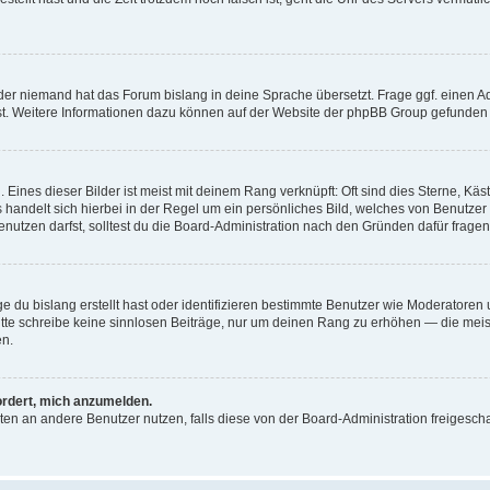
der niemand hat das Forum bislang in deine Sprache übersetzt. Frage ggf. einen Adm
est. Weitere Informationen dazu können auf der Website der phpBB Group gefunden
Eines dieser Bilder ist meist mit deinem Rang verknüpft: Oft sind dies Sterne, Kä
s handelt sich hierbei in der Regel um ein persönliches Bild, welches von Benutzer
utzen darfst, solltest du die Board-Administration nach den Gründen dafür fragen
e du bislang erstellt hast oder identifizieren bestimmte Benutzer wie Moderatore
 Bitte schreibe keine sinnlosen Beiträge, nur um deinen Rang zu erhöhen — die mei
en.
ordert, mich anzumelden.
ichten an andere Benutzer nutzen, falls diese von der Board-Administration freige