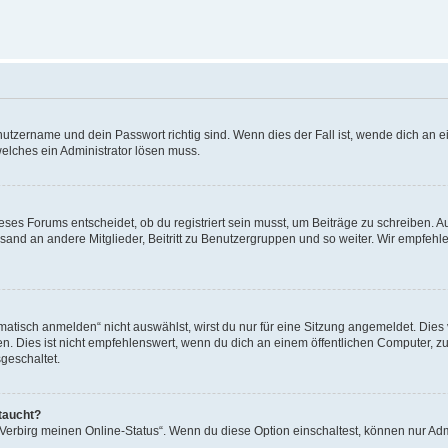
utzername und dein Passwort richtig sind. Wenn dies der Fall ist, wende dich an ei
welches ein Administrator lösen muss.
es Forums entscheidet, ob du registriert sein musst, um Beiträge zu schreiben. Auf j
sand an andere Mitglieder, Beitritt zu Benutzergruppen und so weiter. Wir empfehlen 
isch anmelden“ nicht auswählst, wirst du nur für eine Sitzung angemeldet. Dies 
Dies ist nicht empfehlenswert, wenn du dich an einem öffentlichen Computer, zum 
geschaltet.
taucht?
 „Verbirg meinen Online-Status“. Wenn du diese Option einschaltest, können nur Ad