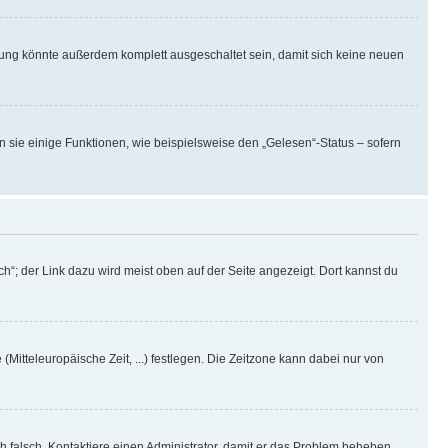
rung könnte außerdem komplett ausgeschaltet sein, damit sich keine neuen
n sie einige Funktionen, wie beispielsweise den „Gelesen“-Status – sofern
h“; der Link dazu wird meist oben auf der Seite angezeigt. Dort kannst du
(Mitteleuropäische Zeit, ...) festlegen. Die Zeitzone kann dabei nur von
ich falsch. Kontaktiere einen Administrator, damit er das Problem beheben