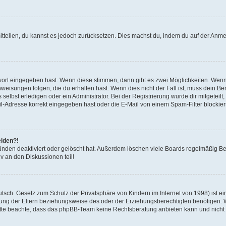
mitteilen, du kannst es jedoch zurücksetzen. Dies machst du, indem du auf der Anm
swort eingegeben hast. Wenn diese stimmen, dann gibt es zwei Möglichkeiten. Wen
eisungen folgen, die du erhalten hast. Wenn dies nicht der Fall ist, muss dein Ben
lbst erledigen oder ein Administrator. Bei der Registrierung wurde dir mitgeteilt, 
-Adresse korrekt eingegeben hast oder die E-Mail von einem Spam-Filter blockiert
elden?!
nden deaktiviert oder gelöscht hat. Außerdem löschen viele Boards regelmäßig Ben
v an den Diskussionen teil!
sch: Gesetz zum Schutz der Privatsphäre von Kindern im Internet von 1998) ist ei
ng der Eltern beziehungsweise des oder der Erziehungsberechtigten benötigen. Wenn
. Bitte beachte, dass das phpBB-Team keine Rechtsberatung anbieten kann und nicht d