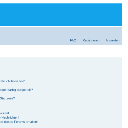
FAQ
Registrieren
Anmelden
ete ich ihnen bei?
pen farbig dargestellt?
Startseite?
hicken!
 Nachrichten!
ied dieses Forums erhalten!