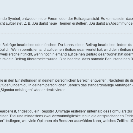
e Symbol, entweder in der Foren- oder der Beitragsansicht. Es könnte sein, dass e
ht aufgelistet. Z. B. „Du darfst neue Themen erstellen“, „Du darfst an Abstimmung
n Beiträge bearbeiten oder löschen. Du kannst einen Beitrag bearbeiten, indem du
möglich. Wenn bereits jemand auf deinen Beitrag geantwortet hat, wird dein Beitra
nweis erscheint nicht, wenn noch niemand auf deinen Beitrag geantwortet hat oder 
 warum dein Beitrag überarbeitet wurde. Bitte beachte, dass normale Benutzer einen
e in den Einstellungen in deinem persönlichen Bereich entwerfen. Nachdem du die 
zufügen, indem du in deinem persönlichen Bereich das standardmäßige Anhängen d
 „Signatur anhängen“ wieder deaktivieren.
beitest, findest du ein Register „Umfrage erstellen“ unterhalb des Formulars zur 
t einen Titel und mindestens zwei Antwortmöglichkeiten in die entsprechenden Felde
r“ festlegen, wie viele Optionen ein Benutzer auswählen kann, welches Zeitlimit fü