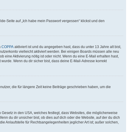
elde-Seite auf „Ich habe mein Passwort vergessen“ klickst und den
n
COPPA
aktiviert ist und du angegeben hast, dass du unter 13 Jahre alt bist,
utzerkonto vielleicht aktiviert werden. Bei einigen Boards müssen alle neu
ob eine Aktivierung nötig ist oder nicht. Wenn du eine E-Mail erhalten hast,
 wurde. Wenn du dir sicher bist, dass deine E-Mail-Adresse korrekt
utzer, die für längere Zeit keine Beiträge geschrieben haben, um die
n Gesetz in den USA, welches festlegt, dass Websites, die möglicherweise
 du dir unsicher bist, ob dies auf dich oder die Website, auf der du dich
ie Anlaufstelle für Rechtsangelegenheiten jeglicher Art ist; außer solchen,