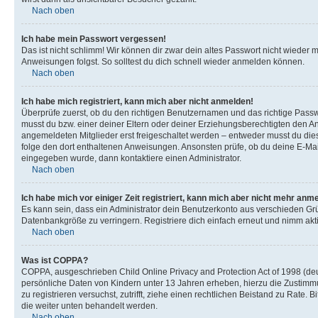
Nach oben
Ich habe mein Passwort vergessen!
Das ist nicht schlimm! Wir können dir zwar dein altes Passwort nicht wieder 
Anweisungen folgst. So solltest du dich schnell wieder anmelden können.
Nach oben
Ich habe mich registriert, kann mich aber nicht anmelden!
Überprüfe zuerst, ob du den richtigen Benutzernamen und das richtige Pas
musst du bzw. einer deiner Eltern oder deiner Erziehungsberechtigten den Anw
angemeldeten Mitglieder erst freigeschaltet werden – entweder musst du dies se
folge den dort enthaltenen Anweisungen. Ansonsten prüfe, ob du deine E-Mail
eingegeben wurde, dann kontaktiere einen Administrator.
Nach oben
Ich habe mich vor einiger Zeit registriert, kann mich aber nicht mehr anm
Es kann sein, dass ein Administrator dein Benutzerkonto aus verschieden Grü
Datenbankgröße zu verringern. Registriere dich einfach erneut und nimm akti
Nach oben
Was ist COPPA?
COPPA, ausgeschrieben Child Online Privacy and Protection Act of 1998 (deut
persönliche Daten von Kindern unter 13 Jahren erheben, hierzu die Zustimmu
zu registrieren versuchst, zutrifft, ziehe einen rechtlichen Beistand zu Rate
die weiter unten behandelt werden.
Nach oben