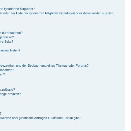
d ignorierten Mitglieder?
de oder zur Liste der ignorierten Mitglieder hinzufügen oder diese wieder aus den
en durchsuchen?
rgebnisse?
re Seite?
Themen finden?
Lesezeichen und der Beobachtung eines Themas oder Forums?
eobachten?
gen?
 zulässig?
hänge erhalten?
?
hwerden oder juristische Anfragen zu diesem Forum gibt?