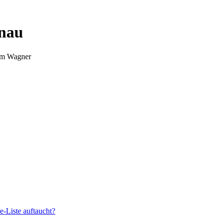
nnau
Tim Wagner
e-Liste auftaucht?