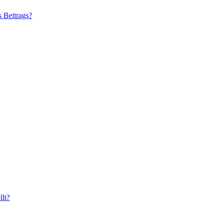
s Beitrags?
lt?