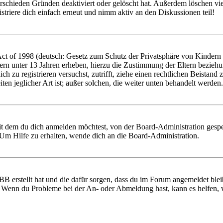
rschieden Gründen deaktiviert oder gelöscht hat. Außerdem löschen vie
triere dich einfach erneut und nimm aktiv an den Diskussionen teil!
 of 1998 (deutsch: Gesetz zum Schutz der Privatsphäre von Kindern im
ern unter 13 Jahren erheben, hierzu die Zustimmung der Eltern bezieh
 dich zu registrieren versuchst, zutrifft, ziehe einen rechtlichen Beist
ten jeglicher Art ist; außer solchen, die weiter unten behandelt werden.
it dem du dich anmelden möchtest, von der Board-Administration gespe
Um Hilfe zu erhalten, wende dich an die Board-Administration.
BB erstellt hat und die dafür sorgen, dass du im Forum angemeldet ble
t. Wenn du Probleme bei der An- oder Abmeldung hast, kann es helfen,