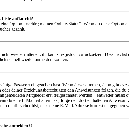
-Liste auftaucht?
n eine Option „Verbirg meinen Online-Status“. Wenn du diese Option ei
ucher gezählt.
 nicht wieder mitteilen, du kannst es jedoch zurücksetzen. Dies machs
 dich schnell wieder anmelden können.
richtige Passwort eingegeben hast. Wenn diese stimmen, dann gibt es
ern oder deiner Erziehungsberechtigten den Anweisungen folgen, die du e
 angemeldeten Mitglieder erst freigeschaltet werden – entweder musst du
. Wenn du eine E-Mail erhalten hast, folge den dort enthaltenen Anweis
nn du dir sicher bist, dass deine E-Mail-Adresse korrekt eingegeben w
t mehr anmelden?!