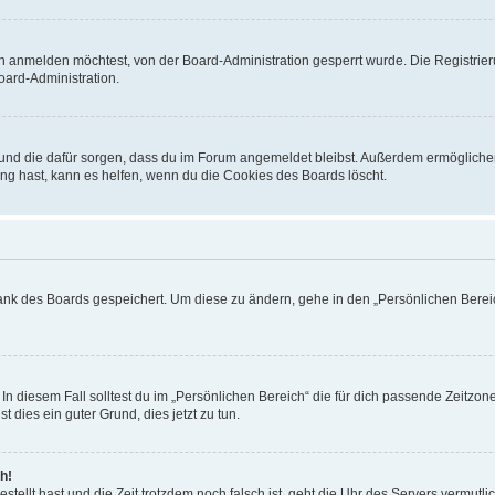
h anmelden möchtest, von der Board-Administration gesperrt wurde. Die Registrie
ard-Administration.
t und die dafür sorgen, dass du im Forum angemeldet bleibst. Außerdem ermögliche
ng hast, kann es helfen, wenn du die Cookies des Boards löscht.
bank des Boards gespeichert. Um diese zu ändern, gehe in den „Persönlichen Bereic
In diesem Fall solltest du im „Persönlichen Bereich“ die für dich passende Zeitzone 
t dies ein guter Grund, dies jetzt zu tun.
h!
estellt hast und die Zeit trotzdem noch falsch ist, geht die Uhr des Servers vermutl