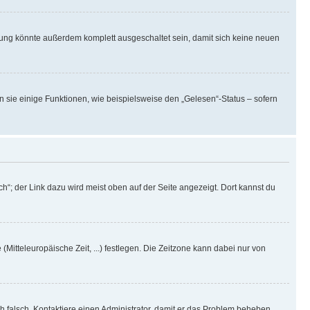
rung könnte außerdem komplett ausgeschaltet sein, damit sich keine neuen
n sie einige Funktionen, wie beispielsweise den „Gelesen“-Status – sofern
h“; der Link dazu wird meist oben auf der Seite angezeigt. Dort kannst du
(Mitteleuropäische Zeit, ...) festlegen. Die Zeitzone kann dabei nur von
ich falsch. Kontaktiere einen Administrator, damit er das Problem beheben