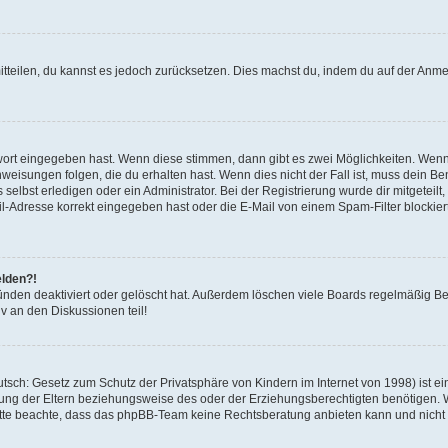
mitteilen, du kannst es jedoch zurücksetzen. Dies machst du, indem du auf der Anm
swort eingegeben hast. Wenn diese stimmen, dann gibt es zwei Möglichkeiten. Wen
eisungen folgen, die du erhalten hast. Wenn dies nicht der Fall ist, muss dein Ben
lbst erledigen oder ein Administrator. Bei der Registrierung wurde dir mitgeteilt, 
-Adresse korrekt eingegeben hast oder die E-Mail von einem Spam-Filter blockiert
elden?!
nden deaktiviert oder gelöscht hat. Außerdem löschen viele Boards regelmäßig Ben
v an den Diskussionen teil!
sch: Gesetz zum Schutz der Privatsphäre von Kindern im Internet von 1998) ist ei
ng der Eltern beziehungsweise des oder der Erziehungsberechtigten benötigen. Wenn
. Bitte beachte, dass das phpBB-Team keine Rechtsberatung anbieten kann und nicht d