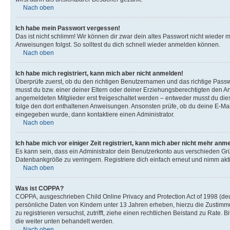
Nach oben
Ich habe mein Passwort vergessen!
Das ist nicht schlimm! Wir können dir zwar dein altes Passwort nicht wieder 
Anweisungen folgst. So solltest du dich schnell wieder anmelden können.
Nach oben
Ich habe mich registriert, kann mich aber nicht anmelden!
Überprüfe zuerst, ob du den richtigen Benutzernamen und das richtige Pas
musst du bzw. einer deiner Eltern oder deiner Erziehungsberechtigten den Anw
angemeldeten Mitglieder erst freigeschaltet werden – entweder musst du dies se
folge den dort enthaltenen Anweisungen. Ansonsten prüfe, ob du deine E-Mail
eingegeben wurde, dann kontaktiere einen Administrator.
Nach oben
Ich habe mich vor einiger Zeit registriert, kann mich aber nicht mehr anm
Es kann sein, dass ein Administrator dein Benutzerkonto aus verschieden Grü
Datenbankgröße zu verringern. Registriere dich einfach erneut und nimm akti
Nach oben
Was ist COPPA?
COPPA, ausgeschrieben Child Online Privacy and Protection Act of 1998 (deut
persönliche Daten von Kindern unter 13 Jahren erheben, hierzu die Zustimmu
zu registrieren versuchst, zutrifft, ziehe einen rechtlichen Beistand zu Rate
die weiter unten behandelt werden.
Nach oben