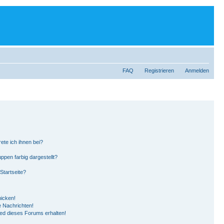
FAQ
Registrieren
Anmelden
ete ich ihnen bei?
pen farbig dargestellt?
Startseite?
hicken!
 Nachrichten!
ied dieses Forums erhalten!