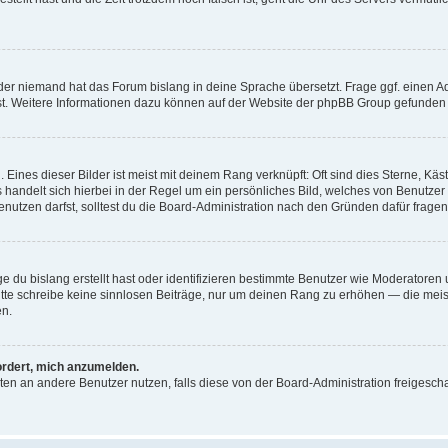
der niemand hat das Forum bislang in deine Sprache übersetzt. Frage ggf. einen Adm
est. Weitere Informationen dazu können auf der Website der phpBB Group gefunden
Eines dieser Bilder ist meist mit deinem Rang verknüpft: Oft sind dies Sterne, Kä
s handelt sich hierbei in der Regel um ein persönliches Bild, welches von Benutzer
utzen darfst, solltest du die Board-Administration nach den Gründen dafür fragen
e du bislang erstellt hast oder identifizieren bestimmte Benutzer wie Moderatore
 Bitte schreibe keine sinnlosen Beiträge, nur um deinen Rang zu erhöhen — die mei
en.
ordert, mich anzumelden.
ichten an andere Benutzer nutzen, falls diese von der Board-Administration freige