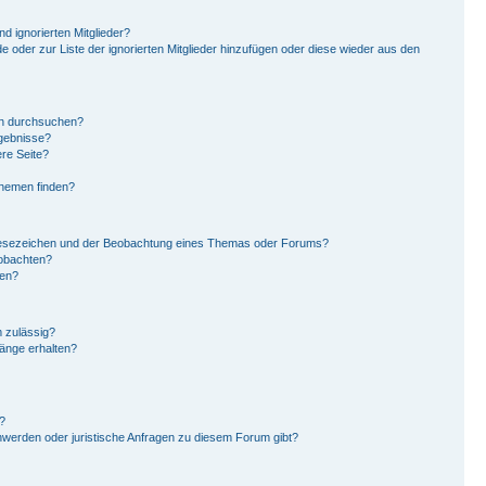
d ignorierten Mitglieder?
de oder zur Liste der ignorierten Mitglieder hinzufügen oder diese wieder aus den
en durchsuchen?
rgebnisse?
re Seite?
Themen finden?
Lesezeichen und der Beobachtung eines Themas oder Forums?
eobachten?
gen?
 zulässig?
hänge erhalten?
?
hwerden oder juristische Anfragen zu diesem Forum gibt?