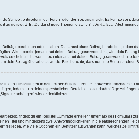
e Symbol, entweder in der Foren- oder der Beitragsansicht. Es könnte sein, dass e
ht aufgelistet. Z. B. „Du darfst neue Themen erstellen“, „Du darfst an Abstimmung
n Beiträge bearbeiten oder löschen. Du kannst einen Beitrag bearbeiten, indem du
möglich. Wenn bereits jemand auf deinen Beitrag geantwortet hat, wird dein Beitra
nweis erscheint nicht, wenn noch niemand auf deinen Beitrag geantwortet hat oder 
 warum dein Beitrag überarbeitet wurde. Bitte beachte, dass normale Benutzer einen
e in den Einstellungen in deinem persönlichen Bereich entwerfen. Nachdem du die 
zufügen, indem du in deinem persönlichen Bereich das standardmäßige Anhängen d
 „Signatur anhängen“ wieder deaktivieren.
beitest, findest du ein Register „Umfrage erstellen“ unterhalb des Formulars zur 
t einen Titel und mindestens zwei Antwortmöglichkeiten in die entsprechenden Felde
r“ festlegen, wie viele Optionen ein Benutzer auswählen kann, welches Zeitlimit fü