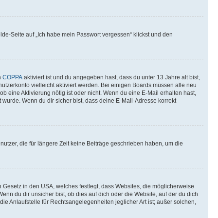
elde-Seite auf „Ich habe mein Passwort vergessen“ klickst und den
n
COPPA
aktiviert ist und du angegeben hast, dass du unter 13 Jahre alt bist,
utzerkonto vielleicht aktiviert werden. Bei einigen Boards müssen alle neu
ob eine Aktivierung nötig ist oder nicht. Wenn du eine E-Mail erhalten hast,
 wurde. Wenn du dir sicher bist, dass deine E-Mail-Adresse korrekt
utzer, die für längere Zeit keine Beiträge geschrieben haben, um die
n Gesetz in den USA, welches festlegt, dass Websites, die möglicherweise
 du dir unsicher bist, ob dies auf dich oder die Website, auf der du dich
ie Anlaufstelle für Rechtsangelegenheiten jeglicher Art ist; außer solchen,