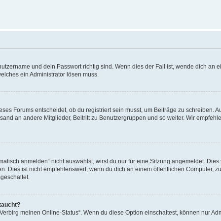
utzername und dein Passwort richtig sind. Wenn dies der Fall ist, wende dich an ei
welches ein Administrator lösen muss.
es Forums entscheidet, ob du registriert sein musst, um Beiträge zu schreiben. Auf j
sand an andere Mitglieder, Beitritt zu Benutzergruppen und so weiter. Wir empfehlen 
isch anmelden“ nicht auswählst, wirst du nur für eine Sitzung angemeldet. Dies 
Dies ist nicht empfehlenswert, wenn du dich an einem öffentlichen Computer, zum 
geschaltet.
taucht?
 „Verbirg meinen Online-Status“. Wenn du diese Option einschaltest, können nur Ad