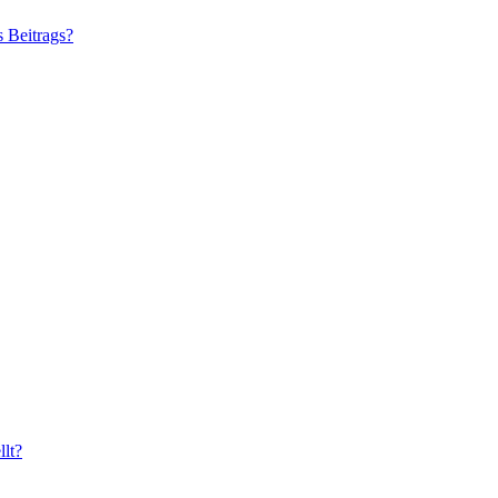
s Beitrags?
lt?