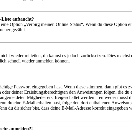
-Liste auftaucht?
n eine Option „Verbirg meinen Online-Status“. Wenn du diese Option ei
ucher gezählt.
 nicht wieder mitteilen, du kannst es jedoch zurücksetzen. Dies machs
 dich schnell wieder anmelden können.
richtige Passwort eingegeben hast. Wenn diese stimmen, dann gibt es
ern oder deiner Erziehungsberechtigten den Anweisungen folgen, die du e
 angemeldeten Mitglieder erst freigeschaltet werden – entweder musst du
. Wenn du eine E-Mail erhalten hast, folge den dort enthaltenen Anweis
nn du dir sicher bist, dass deine E-Mail-Adresse korrekt eingegeben w
t mehr anmelden?!