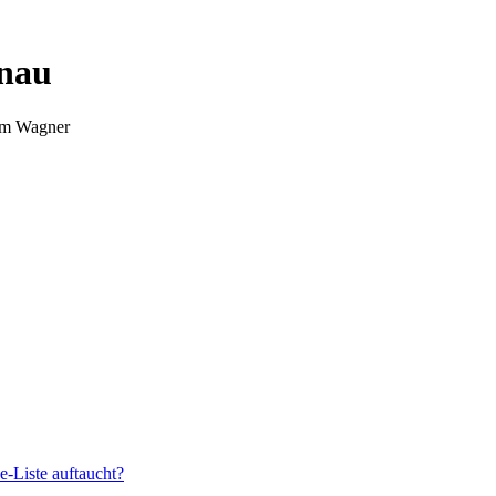
nnau
Tim Wagner
e-Liste auftaucht?