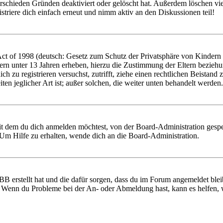
rschieden Gründen deaktiviert oder gelöscht hat. Außerdem löschen vie
triere dich einfach erneut und nimm aktiv an den Diskussionen teil!
 of 1998 (deutsch: Gesetz zum Schutz der Privatsphäre von Kindern im
ern unter 13 Jahren erheben, hierzu die Zustimmung der Eltern bezieh
 dich zu registrieren versuchst, zutrifft, ziehe einen rechtlichen Beist
ten jeglicher Art ist; außer solchen, die weiter unten behandelt werden.
it dem du dich anmelden möchtest, von der Board-Administration gespe
Um Hilfe zu erhalten, wende dich an die Board-Administration.
BB erstellt hat und die dafür sorgen, dass du im Forum angemeldet ble
t. Wenn du Probleme bei der An- oder Abmeldung hast, kann es helfen,