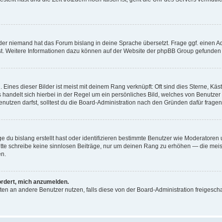
der niemand hat das Forum bislang in deine Sprache übersetzt. Frage ggf. einen Adm
est. Weitere Informationen dazu können auf der Website der phpBB Group gefunden
Eines dieser Bilder ist meist mit deinem Rang verknüpft: Oft sind dies Sterne, Kä
s handelt sich hierbei in der Regel um ein persönliches Bild, welches von Benutzer
utzen darfst, solltest du die Board-Administration nach den Gründen dafür fragen
e du bislang erstellt hast oder identifizieren bestimmte Benutzer wie Moderatore
 Bitte schreibe keine sinnlosen Beiträge, nur um deinen Rang zu erhöhen — die mei
en.
ordert, mich anzumelden.
ichten an andere Benutzer nutzen, falls diese von der Board-Administration freige