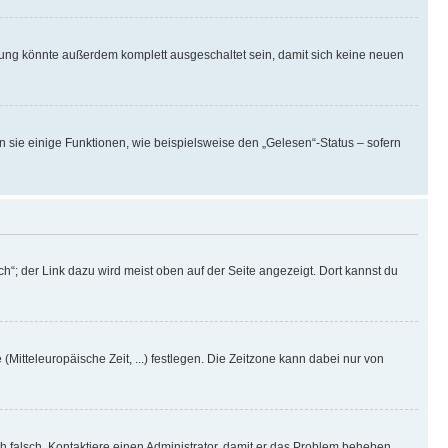
rung könnte außerdem komplett ausgeschaltet sein, damit sich keine neuen
n sie einige Funktionen, wie beispielsweise den „Gelesen“-Status – sofern
h“; der Link dazu wird meist oben auf der Seite angezeigt. Dort kannst du
(Mitteleuropäische Zeit, ...) festlegen. Die Zeitzone kann dabei nur von
ich falsch. Kontaktiere einen Administrator, damit er das Problem beheben