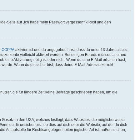
elde-Seite auf „Ich habe mein Passwort vergessen“ klickst und den
n
COPPA
aktiviert ist und du angegeben hast, dass du unter 13 Jahre alt bist,
utzerkonto vielleicht aktiviert werden. Bei einigen Boards müssen alle neu
ob eine Aktivierung nötig ist oder nicht. Wenn du eine E-Mail erhalten hast,
 wurde. Wenn du dir sicher bist, dass deine E-Mail-Adresse korrekt
utzer, die für längere Zeit keine Beiträge geschrieben haben, um die
n Gesetz in den USA, welches festlegt, dass Websites, die möglicherweise
 du dir unsicher bist, ob dies auf dich oder die Website, auf der du dich
ie Anlaufstelle für Rechtsangelegenheiten jeglicher Art ist; außer solchen,