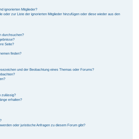
d ignorierten Mitglieder?
de oder zur Liste der ignorierten Mitglieder hinzufügen oder diese wieder aus den
en durchsuchen?
rgebnisse?
re Seite?
Themen finden?
Lesezeichen und der Beobachtung eines Themas oder Forums?
eobachten?
gen?
 zulässig?
hänge erhalten?
?
hwerden oder juristische Anfragen zu diesem Forum gibt?