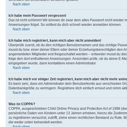
Nach oben
Ich habe mein Passwort vergessen!
Das ist nicht schlimm! Wir können dir zwar dein altes Passwort nicht wieder 
Anweisungen folgst. So solltest du dich schnell wieder anmelden können.
Nach oben
Ich habe mich registriert, kann mich aber nicht anmelden!
Überprüfe zuerst, ob du den richtigen Benutzernamen und das richtige Pas
musst du bzw. einer deiner Eltern oder deiner Erziehungsberechtigten den Anw
angemeldeten Mitglieder erst freigeschaltet werden – entweder musst du dies se
folge den dort enthaltenen Anweisungen. Ansonsten prüfe, ob du deine E-Mail
eingegeben wurde, dann kontaktiere einen Administrator.
Nach oben
Ich habe mich vor einiger Zeit registriert, kann mich aber nicht mehr anm
Es kann sein, dass ein Administrator dein Benutzerkonto aus verschieden Grü
Datenbankgröße zu verringern. Registriere dich einfach erneut und nimm akti
Nach oben
Was ist COPPA?
COPPA, ausgeschrieben Child Online Privacy and Protection Act of 1998 (deut
persönliche Daten von Kindern unter 13 Jahren erheben, hierzu die Zustimmu
zu registrieren versuchst, zutrifft, ziehe einen rechtlichen Beistand zu Rate
die weiter unten behandelt werden.
Nach oben