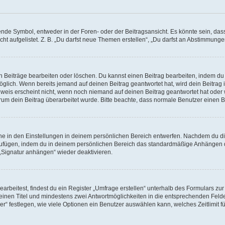
e Symbol, entweder in der Foren- oder der Beitragsansicht. Es könnte sein, dass e
ht aufgelistet. Z. B. „Du darfst neue Themen erstellen“, „Du darfst an Abstimmung
n Beiträge bearbeiten oder löschen. Du kannst einen Beitrag bearbeiten, indem du
möglich. Wenn bereits jemand auf deinen Beitrag geantwortet hat, wird dein Beitra
nweis erscheint nicht, wenn noch niemand auf deinen Beitrag geantwortet hat oder 
 warum dein Beitrag überarbeitet wurde. Bitte beachte, dass normale Benutzer einen
e in den Einstellungen in deinem persönlichen Bereich entwerfen. Nachdem du die 
zufügen, indem du in deinem persönlichen Bereich das standardmäßige Anhängen d
 „Signatur anhängen“ wieder deaktivieren.
beitest, findest du ein Register „Umfrage erstellen“ unterhalb des Formulars zur 
t einen Titel und mindestens zwei Antwortmöglichkeiten in die entsprechenden Felde
r“ festlegen, wie viele Optionen ein Benutzer auswählen kann, welches Zeitlimit fü