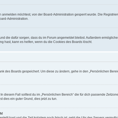
h anmelden möchtest, von der Board-Administration gesperrt wurde. Die Registrie
ard-Administration.
t und die dafür sorgen, dass du im Forum angemeldet bleibst. Außerdem ermögliche
ng hast, kann es helfen, wenn du die Cookies des Boards löscht.
bank des Boards gespeichert. Um diese zu ändern, gehe in den „Persönlichen Bereic
In diesem Fall solltest du im „Persönlichen Bereich“ die für dich passende Zeitzone 
t dies ein guter Grund, dies jetzt zu tun.
h!
estellt hast und die Zeit trotzdem noch falsch ist, geht die Uhr des Servers vermutl