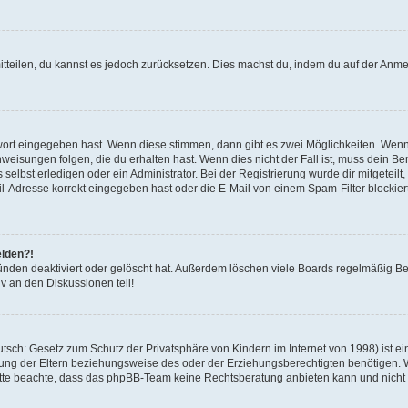
mitteilen, du kannst es jedoch zurücksetzen. Dies machst du, indem du auf der Anm
swort eingegeben hast. Wenn diese stimmen, dann gibt es zwei Möglichkeiten. Wen
eisungen folgen, die du erhalten hast. Wenn dies nicht der Fall ist, muss dein Ben
lbst erledigen oder ein Administrator. Bei der Registrierung wurde dir mitgeteilt, 
-Adresse korrekt eingegeben hast oder die E-Mail von einem Spam-Filter blockiert
elden?!
nden deaktiviert oder gelöscht hat. Außerdem löschen viele Boards regelmäßig Ben
v an den Diskussionen teil!
sch: Gesetz zum Schutz der Privatsphäre von Kindern im Internet von 1998) ist ei
ng der Eltern beziehungsweise des oder der Erziehungsberechtigten benötigen. Wenn
. Bitte beachte, dass das phpBB-Team keine Rechtsberatung anbieten kann und nicht d