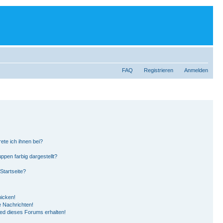
FAQ
Registrieren
Anmelden
ete ich ihnen bei?
pen farbig dargestellt?
Startseite?
hicken!
 Nachrichten!
ied dieses Forums erhalten!