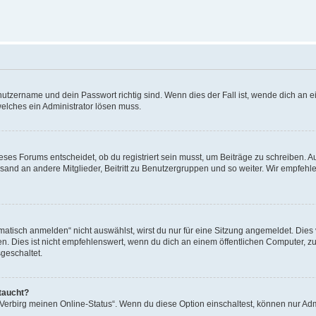
utzername und dein Passwort richtig sind. Wenn dies der Fall ist, wende dich an ei
welches ein Administrator lösen muss.
es Forums entscheidet, ob du registriert sein musst, um Beiträge zu schreiben. Auf j
sand an andere Mitglieder, Beitritt zu Benutzergruppen und so weiter. Wir empfehlen 
isch anmelden“ nicht auswählst, wirst du nur für eine Sitzung angemeldet. Dies 
Dies ist nicht empfehlenswert, wenn du dich an einem öffentlichen Computer, zum 
geschaltet.
taucht?
 „Verbirg meinen Online-Status“. Wenn du diese Option einschaltest, können nur Ad