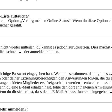
-Liste auftaucht?
n eine Option „Verbirg meinen Online-Status“. Wenn du diese Option ei
ucher gezählt.
 nicht wieder mitteilen, du kannst es jedoch zurücksetzen. Dies machs
 dich schnell wieder anmelden können.
richtige Passwort eingegeben hast. Wenn diese stimmen, dann gibt es
ern oder deiner Erziehungsberechtigten den Anweisungen folgen, die du e
 angemeldeten Mitglieder erst freigeschaltet werden – entweder musst du
. Wenn du eine E-Mail erhalten hast, folge den dort enthaltenen Anweis
nn du dir sicher bist, dass deine E-Mail-Adresse korrekt eingegeben w
t mehr anmelden?!