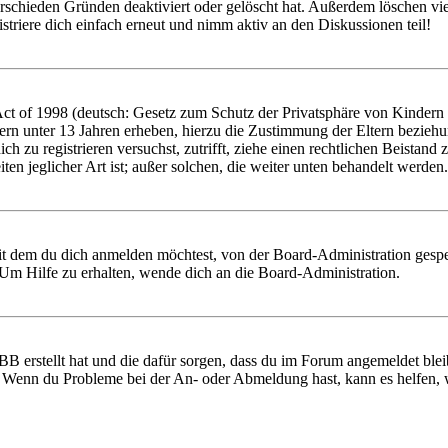
rschieden Gründen deaktiviert oder gelöscht hat. Außerdem löschen vie
triere dich einfach erneut und nimm aktiv an den Diskussionen teil!
 of 1998 (deutsch: Gesetz zum Schutz der Privatsphäre von Kindern im
ern unter 13 Jahren erheben, hierzu die Zustimmung der Eltern bezieh
 dich zu registrieren versuchst, zutrifft, ziehe einen rechtlichen Beist
ten jeglicher Art ist; außer solchen, die weiter unten behandelt werden.
it dem du dich anmelden möchtest, von der Board-Administration gespe
Um Hilfe zu erhalten, wende dich an die Board-Administration.
BB erstellt hat und die dafür sorgen, dass du im Forum angemeldet ble
t. Wenn du Probleme bei der An- oder Abmeldung hast, kann es helfen,