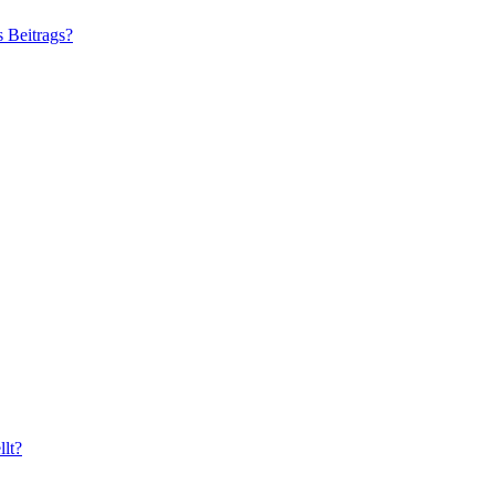
s Beitrags?
lt?