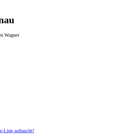
nnau
Tim Wagner
e-Liste auftaucht?