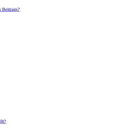
s Beitrags?
lt?