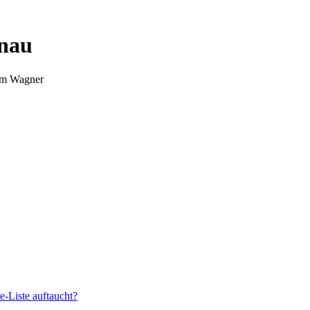
nnau
Tim Wagner
e-Liste auftaucht?