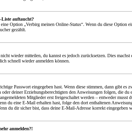
-Liste auftaucht?
n eine Option „Verbirg meinen Online-Status“. Wenn du diese Option ei
ucher gezählt.
 nicht wieder mitteilen, du kannst es jedoch zurücksetzen. Dies machs
 dich schnell wieder anmelden können.
richtige Passwort eingegeben hast. Wenn diese stimmen, dann gibt es
ern oder deiner Erziehungsberechtigten den Anweisungen folgen, die du e
 angemeldeten Mitglieder erst freigeschaltet werden – entweder musst du
. Wenn du eine E-Mail erhalten hast, folge den dort enthaltenen Anweis
nn du dir sicher bist, dass deine E-Mail-Adresse korrekt eingegeben w
t mehr anmelden?!