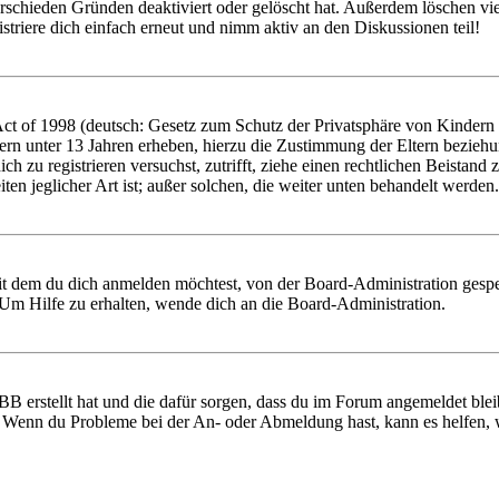
rschieden Gründen deaktiviert oder gelöscht hat. Außerdem löschen vie
triere dich einfach erneut und nimm aktiv an den Diskussionen teil!
 of 1998 (deutsch: Gesetz zum Schutz der Privatsphäre von Kindern im
ern unter 13 Jahren erheben, hierzu die Zustimmung der Eltern bezieh
 dich zu registrieren versuchst, zutrifft, ziehe einen rechtlichen Beist
ten jeglicher Art ist; außer solchen, die weiter unten behandelt werden.
it dem du dich anmelden möchtest, von der Board-Administration gespe
Um Hilfe zu erhalten, wende dich an die Board-Administration.
BB erstellt hat und die dafür sorgen, dass du im Forum angemeldet ble
t. Wenn du Probleme bei der An- oder Abmeldung hast, kann es helfen,