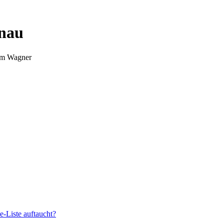
nnau
Tim Wagner
e-Liste auftaucht?