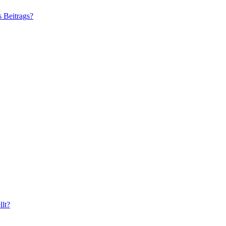
s Beitrags?
lt?