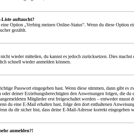
-Liste auftaucht?
n eine Option „Verbirg meinen Online-Status“. Wenn du diese Option ei
ucher gezählt.
 nicht wieder mitteilen, du kannst es jedoch zurücksetzen. Dies machs
 dich schnell wieder anmelden können.
richtige Passwort eingegeben hast. Wenn diese stimmen, dann gibt es
ern oder deiner Erziehungsberechtigten den Anweisungen folgen, die du e
 angemeldeten Mitglieder erst freigeschaltet werden – entweder musst du
. Wenn du eine E-Mail erhalten hast, folge den dort enthaltenen Anweis
nn du dir sicher bist, dass deine E-Mail-Adresse korrekt eingegeben w
t mehr anmelden?!