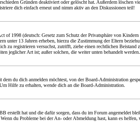
rschieden Gründen deaktiviert oder gelöscht hat. Außerdem löschen vie
triere dich einfach erneut und nimm aktiv an den Diskussionen teil!
 of 1998 (deutsch: Gesetz zum Schutz der Privatsphäre von Kindern im
ern unter 13 Jahren erheben, hierzu die Zustimmung der Eltern bezieh
 dich zu registrieren versuchst, zutrifft, ziehe einen rechtlichen Beist
ten jeglicher Art ist; außer solchen, die weiter unten behandelt werden.
it dem du dich anmelden möchtest, von der Board-Administration gespe
Um Hilfe zu erhalten, wende dich an die Board-Administration.
BB erstellt hat und die dafür sorgen, dass du im Forum angemeldet ble
t. Wenn du Probleme bei der An- oder Abmeldung hast, kann es helfen,