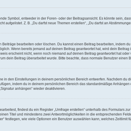
e Symbol, entweder in der Foren- oder der Beitragsansicht. Es könnte sein, dass e
ht aufgelistet. Z. B. „Du darfst neue Themen erstellen“, „Du darfst an Abstimmung
n Beiträge bearbeiten oder löschen. Du kannst einen Beitrag bearbeiten, indem du
möglich. Wenn bereits jemand auf deinen Beitrag geantwortet hat, wird dein Beitra
nweis erscheint nicht, wenn noch niemand auf deinen Beitrag geantwortet hat oder 
 warum dein Beitrag überarbeitet wurde. Bitte beachte, dass normale Benutzer einen
e in den Einstellungen in deinem persönlichen Bereich entwerfen. Nachdem du die 
zufügen, indem du in deinem persönlichen Bereich das standardmäßige Anhängen d
 „Signatur anhängen“ wieder deaktivieren.
beitest, findest du ein Register „Umfrage erstellen“ unterhalb des Formulars zur 
t einen Titel und mindestens zwei Antwortmöglichkeiten in die entsprechenden Felde
r“ festlegen, wie viele Optionen ein Benutzer auswählen kann, welches Zeitlimit fü