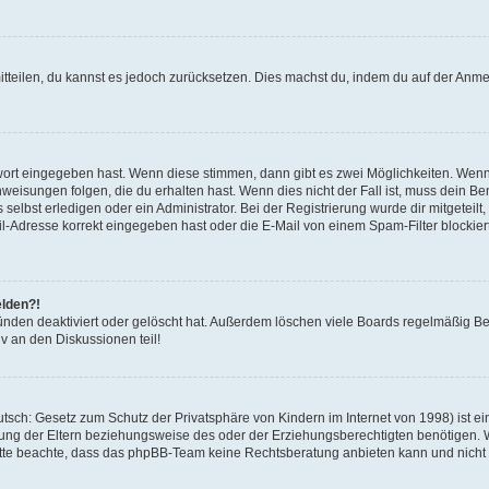
mitteilen, du kannst es jedoch zurücksetzen. Dies machst du, indem du auf der Anm
swort eingegeben hast. Wenn diese stimmen, dann gibt es zwei Möglichkeiten. Wen
eisungen folgen, die du erhalten hast. Wenn dies nicht der Fall ist, muss dein Ben
lbst erledigen oder ein Administrator. Bei der Registrierung wurde dir mitgeteilt, 
-Adresse korrekt eingegeben hast oder die E-Mail von einem Spam-Filter blockiert
elden?!
nden deaktiviert oder gelöscht hat. Außerdem löschen viele Boards regelmäßig Ben
v an den Diskussionen teil!
sch: Gesetz zum Schutz der Privatsphäre von Kindern im Internet von 1998) ist ei
ng der Eltern beziehungsweise des oder der Erziehungsberechtigten benötigen. Wenn
. Bitte beachte, dass das phpBB-Team keine Rechtsberatung anbieten kann und nicht d