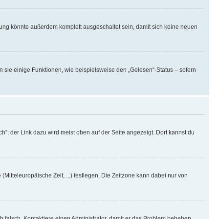
rung könnte außerdem komplett ausgeschaltet sein, damit sich keine neuen
n sie einige Funktionen, wie beispielsweise den „Gelesen“-Status – sofern
h“; der Link dazu wird meist oben auf der Seite angezeigt. Dort kannst du
(Mitteleuropäische Zeit, ...) festlegen. Die Zeitzone kann dabei nur von
ich falsch. Kontaktiere einen Administrator, damit er das Problem beheben