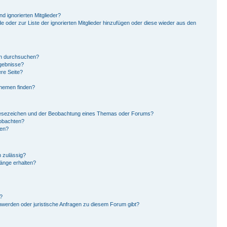
d ignorierten Mitglieder?
de oder zur Liste der ignorierten Mitglieder hinzufügen oder diese wieder aus den
en durchsuchen?
rgebnisse?
re Seite?
Themen finden?
Lesezeichen und der Beobachtung eines Themas oder Forums?
eobachten?
gen?
 zulässig?
hänge erhalten?
?
hwerden oder juristische Anfragen zu diesem Forum gibt?