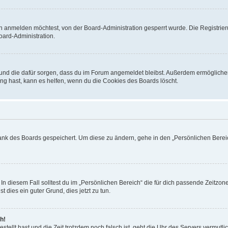
h anmelden möchtest, von der Board-Administration gesperrt wurde. Die Registrie
ard-Administration.
t und die dafür sorgen, dass du im Forum angemeldet bleibst. Außerdem ermögliche
ng hast, kann es helfen, wenn du die Cookies des Boards löscht.
bank des Boards gespeichert. Um diese zu ändern, gehe in den „Persönlichen Bereic
In diesem Fall solltest du im „Persönlichen Bereich“ die für dich passende Zeitzone 
t dies ein guter Grund, dies jetzt zu tun.
h!
estellt hast und die Zeit trotzdem noch falsch ist, geht die Uhr des Servers vermutl