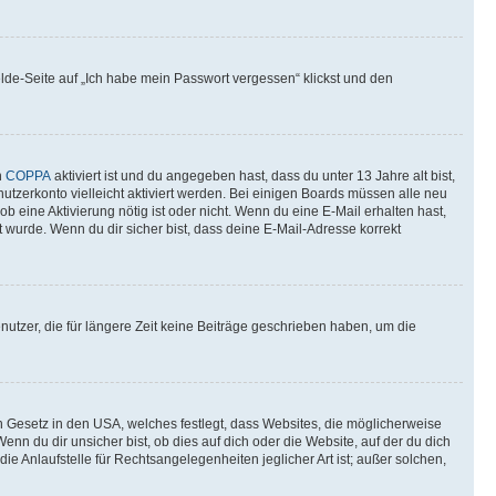
elde-Seite auf „Ich habe mein Passwort vergessen“ klickst und den
n
COPPA
aktiviert ist und du angegeben hast, dass du unter 13 Jahre alt bist,
utzerkonto vielleicht aktiviert werden. Bei einigen Boards müssen alle neu
ob eine Aktivierung nötig ist oder nicht. Wenn du eine E-Mail erhalten hast,
 wurde. Wenn du dir sicher bist, dass deine E-Mail-Adresse korrekt
utzer, die für längere Zeit keine Beiträge geschrieben haben, um die
n Gesetz in den USA, welches festlegt, dass Websites, die möglicherweise
 du dir unsicher bist, ob dies auf dich oder die Website, auf der du dich
ie Anlaufstelle für Rechtsangelegenheiten jeglicher Art ist; außer solchen,