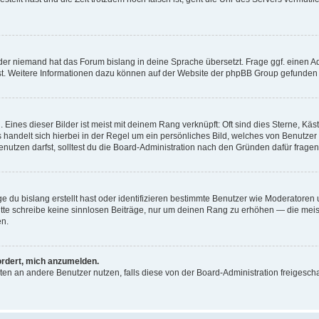
der niemand hat das Forum bislang in deine Sprache übersetzt. Frage ggf. einen Adm
est. Weitere Informationen dazu können auf der Website der phpBB Group gefunden
Eines dieser Bilder ist meist mit deinem Rang verknüpft: Oft sind dies Sterne, Kä
s handelt sich hierbei in der Regel um ein persönliches Bild, welches von Benutzer
utzen darfst, solltest du die Board-Administration nach den Gründen dafür fragen
e du bislang erstellt hast oder identifizieren bestimmte Benutzer wie Moderatore
 Bitte schreibe keine sinnlosen Beiträge, nur um deinen Rang zu erhöhen — die mei
en.
ordert, mich anzumelden.
ichten an andere Benutzer nutzen, falls diese von der Board-Administration freige