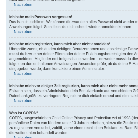
Nach oben
Ich habe mein Passwort vergessen!
Das ist nicht schlimm! Wir können dir zwar dein altes Passwort nicht wieder 
Anweisungen folgst. So solltest du dich schnell wieder anmelden können.
Nach oben
Ich habe mich registriert, kann mich aber nicht anmelden!
Überprüfe zuerst, ob du den richtigen Benutzernamen und das richtige Pas
musst du bzw. einer deiner Eltern oder deiner Erziehungsberechtigten den Anw
angemeldeten Mitglieder erst freigeschaltet werden – entweder musst du dies se
folge den dort enthaltenen Anweisungen. Ansonsten prüfe, ob du deine E-Mail
eingegeben wurde, dann kontaktiere einen Administrator.
Nach oben
Ich habe mich vor einiger Zeit registriert, kann mich aber nicht mehr anm
Es kann sein, dass ein Administrator dein Benutzerkonto aus verschieden Grü
Datenbankgröße zu verringern. Registriere dich einfach erneut und nimm akti
Nach oben
Was ist COPPA?
COPPA, ausgeschrieben Child Online Privacy and Protection Act of 1998 (deut
persönliche Daten von Kindern unter 13 Jahren erheben, hierzu die Zustimmu
zu registrieren versuchst, zutrifft, ziehe einen rechtlichen Beistand zu Rate
die weiter unten behandelt werden.
Nach oben