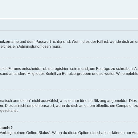
utzername und dein Passwort richtig sind. Wenn dies der Fall ist, wende dich an ei
welches ein Administrator lösen muss.
es Forums entscheidet, ob du registriert sein musst, um Beiträge zu schreiben. Auf j
sand an andere Mitglieder, Beitritt zu Benutzergruppen und so weiter. Wir empfehlen 
isch anmelden“ nicht auswählst, wirst du nur für eine Sitzung angemeldet. Dies 
Dies ist nicht empfehlenswert, wenn du dich an einem öffentlichen Computer, zum 
geschaltet.
taucht?
 „Verbirg meinen Online-Status“. Wenn du diese Option einschaltest, können nur Ad