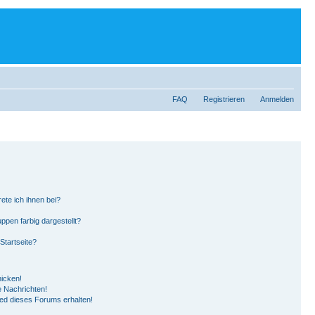
FAQ
Registrieren
Anmelden
ete ich ihnen bei?
pen farbig dargestellt?
Startseite?
hicken!
 Nachrichten!
ied dieses Forums erhalten!